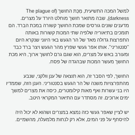
למשל המכה התשיעית, מַכַּת החושך (The plague of
darkness), שבה מתואר חושך מוחלט היורד על מצרים.
מדענים שונים גורסים שמכת החושך קשורה במכת הברד. הם
תומכים בתיאוריה שלפיה שתי המכות קשורות באותה
התפרצות גדולה מאד של הר הגעש באי היווני שנקרא היום
"סנטוריני". אותו אפר געשי שפרץ מהר הגעש ויצר ברד כבד
ומעורב באש על מצרים, הוא שגם גרם לחושך ארוך, היא מכת
החושך מעשר המכות שבהגדה של פסח.
החושך, לפי הסבר זה, הוא תוצאה של ענן וולקני, שנבע
מהתפרצויות משנה של הר הגעש בסנטוריני. הענן הזה, שממדיו
היו בני עשרות ואף מאות קילומטרים, כיסה את מצרים למשך
ימים ארוכים. זה מסתדר עם התיאור המקראי היטב.
יש לציין שאפר געשי כזה נמצא במצרים ושהוא לא יכול היה
להיסחף על פני המים, אלא רק לנחות מלמעלה, מהשמיים.