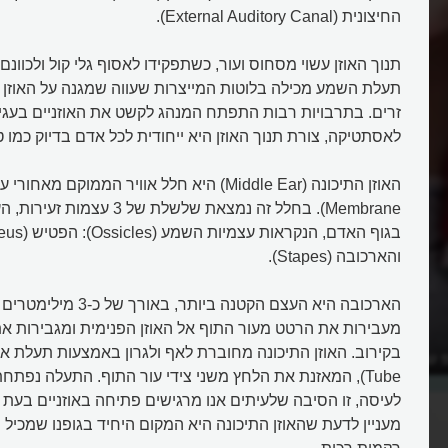
החיצונית (External Auditory Canal).
תנוך האוזן עשוי מסחוס ועור, כשתפקידו לאסוף גלי קול ולכוו
תעלת השמע מכילה בלוטות המייצרות שעווה שמגנה על האוזן מ
זרים. בתרבויות רבות התפתח המנהג לקשט את האוזניים בעגי
לאסתטיקה, צורת תנוך האוזן היא ייחודית לכל אדם בדיוק כמו 
Membrane). בחלל זה נמצאת שלשלת 
והארכובה (Stapes).
הארכובה היא העצם הקטנה ביותר
 של רופא האוזניים?
כיצד אנו שומעים ומהו חוש השמיע
Tube), המאזנת את הלחץ משני צידי עור התוף. התעלה נפתח
לעיסה, זו הסיבה שלעיתים אנו מרגישים פתיחה באוזניים בעת 
מעניין לדעת שהאוזן התיכונה היא המקום היחיד בגופנו שמכיל ר