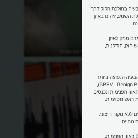
 (Conductive Hearing Loss) נגרם מבעיה בהולכת הקול דרך
לת השמע, זיהום באוזן
נה.
יעה חושי-עצבי (Sensorineural Hearing Loss) נגרם מנזק לאוזן
 חזק, הזדקנות,
למה הכלב זוקף את אזניו?
שקל. הבעיה הנפוצה ביותר
היא סחרחורת מצבית שפירה (BPPV - Benign Paroxysmal Positional Vertigo),
זן הפנימית ונכנסים
ת ראש מסוימות.
זניים ללא מקור חיצוני.
ת החיים.
ות של נוזל באוזן הפנימית,