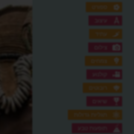
ספורט
עיצוב
עתיד
צילום
צמחים
קולנוע
רובוטים
שיאים
תגליות גדולות
תופעות טבע