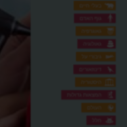
בעלי חיים
גוף האדם
גאוגרפיה
גאולוגיה
גיבורי על
דינוזאורים
היסטוריה
המצאות גדולות
העולם
חלל