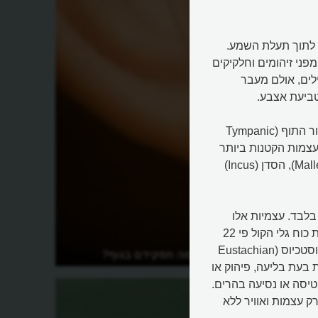
נם לתוך תעלת השמע.
פני זיהומים וחלקיקים
לים, אולם מעבר
טביעת אצבע.
האוזן התיכונה (Middle Ear) היא חלל אוויר הממוקם מאחורי עור התוף (Tympanic
של 3 עצמות זעירות, העצמות הקטנות ביותר
בגוף האדם, הנקראות עצמיות השמע (Ossicles): הפטיש (Malleus), הסדן (Incus)
, באורך של כ-3 מילימטרים בלבד. עצמיות אלו
מעבירות את הרטט מעור התוף אל האוזן הפנימית ומגבירות את כוח גלי הקול פי 22
בקירוב. האוזן התיכונה מחוברת לאף ולגרון באמצעות תעלת אוסטכיוס (Eustachian
ה?
מהן האוזניים ומה תפקידם בגוף?
ת בעת בליעה, פיהוק או
טיסה או נסיעה בהרים.
ק עצמות ואוויר ללא