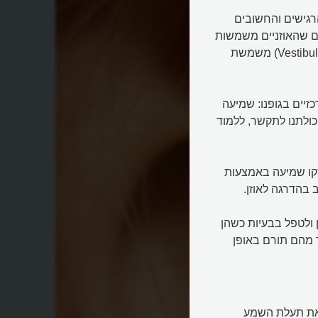
ם (Ears) הן מהאיברים הרגישים והחשובים
ים שהאוזניים משמשות
לא רק לשמיעה. כי באמצעות מערכת שיווי המשקל (Vestibular system) משמשת
זיים בגופנו: שמיעה
יכולתנו לתקשר, ללמוד
קו שמיעה באמצעות
בהדרגה לאוזן.
ן ולטפל בבעיות כשהן
 מהם תורם באופן
Pinna) הנראה מבחוץ ואת תעלת השמע