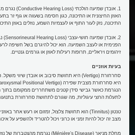
1. אובדן שמיעה הולכתי
האוזן החיצונית או התיכונה, כגון חסימה בשעווה או גוף זר בתע
התיכונה, נזק לעור התוף או לעצמיות השמע, נוזלים באוזן התיכו
2. אובדן שמ
הפנימית או לעצב השמיעה. הוא יכול להיגרם בשל חשיפה לרעש
מסאים את תנוכי
זיהומים ויראליים, תרופות רעילות לאוזן או גורמים גנטיים.
בעיות אוזניים
סחרחורת (Vertigo) היא תחושת סיבוב או אובדן שיווי מ
הנגרמת כאשר גבישי סידן קטנים משתחררים ממקומם בתוך האו
לתעלות החצי עיגוליות, מה שגורם לתחושת סחרחורת בתנועו
טנטון (Tinnitus) הוא תחושת צלצול, זמזום או רעש אחר באו
מצב זה יכול להיות זמני או כרוני ויכול להטריד ולהשפיע על איכו
מחלת מניאר (Ménière's Disease) נגרמת מהצטבר