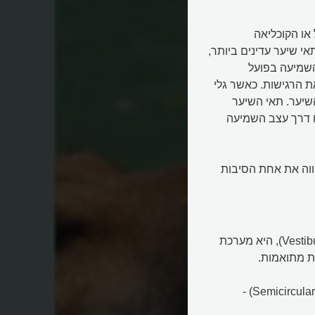
השבלול או הקוכליאה
ל תאי שיער עדינים ביותר,
Inner ) שאחראים על השמיעה בפועל
Outer Hair Cells) שמגבירים את הרגישות. כאשר גלי
השיער. תאי השיער
 דרך עצב השמיעה
ווה את אחת הסיבות
מערכת שיווי המשקל, או המערכת הווסטיבולרית (Vestibular System), היא מערכת
ת מתואמות.
המערכת הווסטיבולרית כוללת 3 תעלות חצי עיגוליות (Semicircular Canals) -