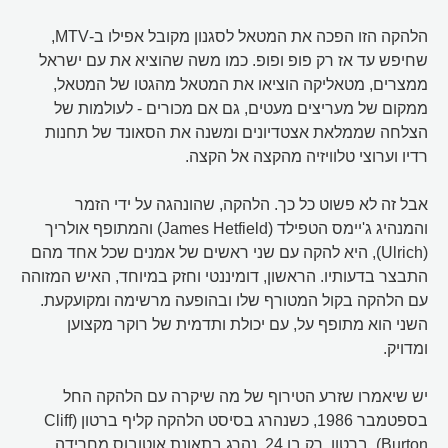
הלהקה הזו הפכה את המטאל לסגנון מקובל אפילו ב-MTV,
שחיפש עד אז רק פופ ופופ. כמו משה שהוציא את עם ישראל
ממצרים, מטאליקה הוציאו את המטאל מהגטו של המטאל,
ממקום של מעריצים מעטים, גם אם מכורים - לעולמות של
הצלחה שממלאת אצטדיונים ומשנה את הסאונד של תחנות
רדיו וערוצי טלוויזיה מהקצה אל הקצה.
אבל זה לא פשוט כל כך. הלהקה, שהונהגה על ידי הזמר
והמנהיג ג'יימס הטפילד (James Hetfield) והמתופף אולריך
(Ulrich), היא להקה עם שני ראשים של אמנים שכל אחד מהם
התבצר בדעותיו. הראשון, דומיננטי וחזק במיוחד, האיש המזוהה
עם הלהקה בקול המטורף שלו ובהופעה מרשימה ומקועקעת.
השני הוא מתופף על, עם יכולת ותדמית של רוקר מקצוען
ומדויק.
יש שיאמרו שזרע הטירוף של מה שיקרה עם הלהקה החל
בספטמבר 1986, כשנהרג בסיסט הלהקה קליף ברטון (Cliff
Burton). ברטון, רק בן 24, נהרג בתאונת אוטובוס מחרידה,