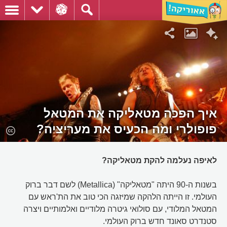
איך הפכה מטאליקה את המטאל
פופולרי ומה הכעיס את מעריציה?
לאיפה נעלמה להקת מטאליקה?
בשנות ה-90 היתה "מטאליקה" (Metallica) לשם דבר ברוק
העולמי. זו הייתה הלהקה שמיזגה הכי טוב את הת'ראש עם
המטאל המלודי, עם סולואי גיטרה מלודיים ואלמותיים ויצרה
סטנדרט סאונד חדש ברוק העולמי.