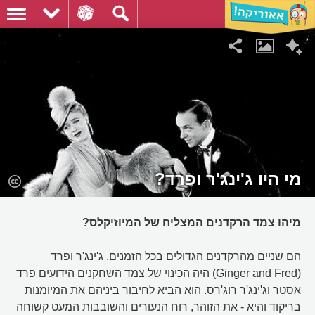
מי היו ג'ינג'ר ופרד?
מיהו צמד הרקדנים המצליח של המיוזיקלס?
הם שניים מהרקדנים הגדולים בכל הזמנים. ג'ינג'ר ופרד
(Ginger and Fred) היה הכינוי של צמד השחקנים הידועים פרד
אסטר וג'ינג'ר רוג'רס. הוא הביא לחיבור ביניהם את המיומנות
בריקוד והיא - את הזוהר, רוח הנעורים והשובבות המעט קשוחה