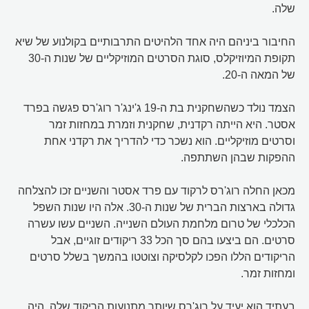
שלה.
החיבור ביניהם היה אחד הלהיטים התרבותיים בקולנוע של שיא
תקופת המיוזיקלס, סוגת הסרטים המוזיקליים של שנות ה-30
של המאה ה-20.
הצמד נולד כשהשחקנית בת ה-19 ג'ינג'ר רוג'רס פגשה בפרד
אסטר. היא הייתה רקדנית, שחקנית וזמרת במחזות זמר
וסרטים מוזיקליים. הוא נשכר כדי להדריך את רקדני אחת
ההפקות שבהן השתתפה.
מכאן החלה רוג'רס לרקוד עם פרד אסטר והשניים זכו להצלחה
גדולה בארצות הברית של שנות ה-30. אלה היו שנות השפל
הכלכלי של טרום מלחמת העולם השנייה. השניים עשו עשרה
סרטים. הם ביצעו בהם סך הכל 33 ריקודים זוגיים, אבל
הריקודים הללו הפכו לקלסיקה וצוטטו בהמשך בשלל סרטים
ומחזות זמר.
בעתיד הוא יעיד על רוג'רס שיותר מתנועות הריקוד שלה, היה