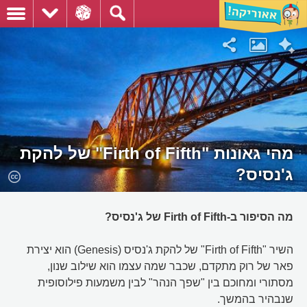
מהי גאונות "Firth of Fifth" של להקת
ג'נסיס?
מה הסיפור ב-Firth of Fifth של ג'נסיס?
השיר "Firth of Fifth" של להקת ג'נסיס (Genesis) הוא יצירת
פאר של רוק מתקדם, שכבר שמה עצמו הוא שילוב שנון,
מסתורי ומחוכם בין "שפך הנהר" לבין משמעות פילוסופית
שנבהיר בהמשך.