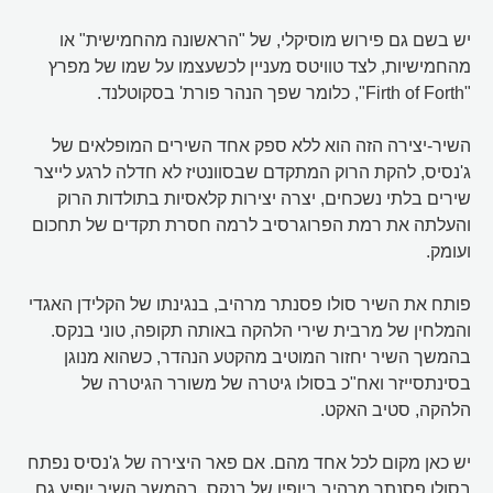
יש בשם גם פירוש מוסיקלי, של "הראשונה מהחמישית" או
מהחמישיות, לצד טוויטס מעניין לכשעצמו על שמו של מפרץ
"Firth of Forth", כלומר שפך הנהר פורת' בסקוטלנד.
השיר-יצירה הזה הוא ללא ספק אחד השירים המופלאים של
ג'נסיס, להקת הרוק המתקדם שבסוונטיז לא חדלה לרגע לייצר
שירים בלתי נשכחים, יצרה יצירות קלאסיות בתולדות הרוק
והעלתה את רמת הפרוגרסיב לרמה חסרת תקדים של תחכום
ועומק.
פותח את השיר סולו פסנתר מרהיב, בנגינתו של הקלידן האגדי
והמלחין של מרבית שירי הלהקה באותה תקופה, טוני בנקס.
בהמשך השיר יחזור המוטיב מהקטע הנהדר, כשהוא מנוגן
בסינתסייזר ואח"כ בסולו גיטרה של משורר הגיטרה של
הלהקה, סטיב האקט.
יש כאן מקום לכל אחד מהם. אם פאר היצירה של ג'נסיס נפתח
בסולו פסנתר מרהיב ביופיו של בנקס, בהמשך השיר יופיע גם