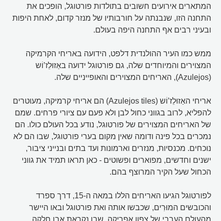
המתארים אירועים חשובים בתולדות פורטוגל, הופכים את
התחנה הזו, שנבנתה על חורבותיו של מנזר קדום, לאחת היפות
ובעיני רבים אף התחנה היפה בעולם.
ממש כמו העיר ההולנדית דלפט, הידועה באריחי הקרמיקה
המצוירים והמיוחדים שלה, גם פורטוגל ידועה באַזוּלֵז’וֹש
(Azulejos), האריחים המצוירים והאופייניים שלה.
אריחי האַזוּלֵז’וֹש (Azulejos tiles) הם אריחי קרמיקה, מעוטרים
להפליא, לרוב בגווני כחול לבן ולא פעם עם ציורי פרחים. שמם
של האריחים המצוירים של פורטוגל, נודע בכל העולם כולו. הם
נמכרים בכל פינה ודומה שאין מקום בערי פורטוגל, שבו הם לא
נוכחים. מכנסיות, מנזרים וארמונות ועד בתים ובנייני ציבור,
ישנים וחדשים, מפוארים ופשוטים - כאן תראו תמיד את גווני
הכחול שעל הקיר המרוצף בהם.
לפורטוגל הגיעו האריחים הללו במאה ה-15, דרך ספרד
והכובשים המוּרִים, שכבשו אותה ואת פורטוגל ובאו היישר
מהעולם הערבי של צפון אפריקה, שבו נקראת אבן חלקה