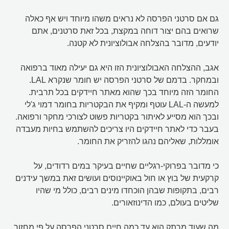
גם אם סרטני הפרסה לא נראים משהו מיוחד ויש אף כאלה
שרואים בהם יצור דוחה במקצת, בכל זאת סרטנים, אתם
יודעים, מדובר בהצלחה אבולוציונית לא קטנה.
אגב, ההצלחה האבולוציונית הזו היא גם יעילה מאוד ברפואה
ובמחקר. בדמם של סרטני הפרסה יש חומר שנקרא LAL.
החומר הזה מיוחד בכך שהוא מאתר חיידקים בכל תרבית.
למעשה ה-LAL עוטף ומקיף את הבקטריות בחומר דמוי ג'לי
ובכך הוא מסייע לאיתור בקטריות פשוט לצורכי מחקר ורפואה.
בעבר כדי לאתר חיידקים היו צריכים להשתמש בחיות מעבדה
אומללות, שאליהם נהגו להזריק את החומר.
כי מדובר בפרוקי-רגליים שחיים בעיקר במים רדודים, על
קרקעית של בוץ או חול באוקיינוסים ועושים זאת במשך עידנים
רבים, בתקופות שבהן הוכחדו מינים רבים, כולל מי שהיו
שליטים בעולם, כמו הדינוזאורים.
מה שעוד מרתק הוא עד כמה חיים סרטני הפרסה על פי מחזור