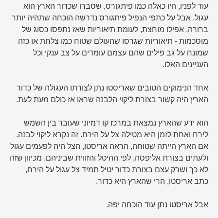
עוד לפניו, היו כאלה כמו פיתגורס, שסברו שכדור הארץ הוא
עגול. אבל על כתפי הנפיל פיתגורס נדרשה הוכחה שתהיה יותר
ברורה, אפילו מוחצת, לעומת תיאוריות שאז נתפסו כסוג של
מוסכמות - תיאוריות שגרסו שהעולם שטוח כמו צלחת או כזה
שמונח על גב פילים שהם עצמם עומדים על צב ענקי וכל
העניינים האלו.
אחד הנימוקים הטובים שאריסטו נתן לצורתו העגולה של כדור
הארץ היה קשור בצורת ליקוי הלבנה שראו אז כולם מעת לעת.
הוא ידע שהארץ נמצאת במרכז קו דמיוני שעובר בין השמש
לירח ואחת לזמן היא מטילה צל על הירח. זה נקרא ליקוי לבנה.
אם הארץ הייתה שטוחה, הראה אריסטו, הצל היה לפעמים עגול
ולעתים בצורת אליפסה, לפי ההיטל והזווית שביניהם. מכיוון שזה
לא כך ושרק עצם בצורת כדור יטיל תמיד צל עגול על הירח,
כתב אריסטו, הרי שהארץ היא כדור.
אבל אריסטו נתן עוד הוכחה יפה.