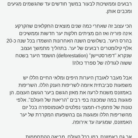
רבועים וממשיכות לבעור במשך חודשים עד שהגשמים מגיעים
ומכבים אותן.
הכי עצוב זה שאחרי כמה שנים מוצאים החקלאים שהקרקע
אינה פוריה ואז הם מציתים חלקות יער חדשות וממשיכים
בהרס היער. בשלושים השנה האחרונות הושמדו בכל שנה כ-20
אלף קילומטרים רבועים של יער. בתהליך מתמשך ועצוב
שנקרא "דפורסטיישן" (deforestation) הושמד היער בשטח
ששוה לגודלה של ספרד כולה!
אבל מעבר לאובדן היערות היפים ומלאי החיים הללו יש
משמעות סביבתית איומה לשריפות הענק הללו. השריפות
באמזונס משנות לרעה את מאזן הגשם ביער הגשם העצום. הן
פוגעות במה שמכונה בפי רבים "הריאות של העולם". אלפי
טונות של פחמן-דו-חמצני נפלטים לאטמוספרה בכל יום
מהשריפות הללו ופוגעות גם בהשפעתו המקררת של יער
האמזונס, שמגיעה עד אירופה.
אך גם באמזונס, כמו בכל העולם, מביאה ההתחממות