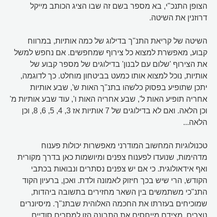
הצופן התנכ"י, בא מספר בשם זה שבו הציג הכותב מייקל
דרוזנין את השיטה.
השיטה של קריאת התנ"ך בדילוג של כמה אותיות, במרווח
קבוע, מאפשרת למצוא כל צירוף שמחפשים. אם נחפש למשל
את הצירוף 'שלום עם לבנון' בדילוגים של מספר קבוע של
אותיות, נוכל למצוא אותו כמעט בביטחון מוחלט. כך לדוגמה,
יתכן שתופיע בפסוק כלשהו בתנ"ך האות ש', שבע אותיות
אחריה תופיע האות ל', שבע אחריה האות ו', עוד שבע אותיות מ'
וכן הלאה. ואם לא בדילוגים של 7 אותיות אז 3, 4, 5, 6, 8, וכן
הלאה...
טכנולוגיות המחשוב המודרני מאפשרות יכולות פענוח
מדהימות, שנועדו לפענוח צפנים ומיושמות כאן בדרך מקורית
ואף אידאולוגית. כי אם יש צפנים נסתרים ונבואות בכתבי
הקודש, הרי שיש בכך חיזוק לאמונה ולדת. ואכן, ברעיון הקוד
התנ"כי משתמשים בין השאר מחזירים בתשובה ביהדות,
שמוכיחים בעזרתו את החכמה האלוהית שבתנ"ך. מיסיונרים
נוצרים, מצידם מייחסים את התבונה הזו למסרים סודיים