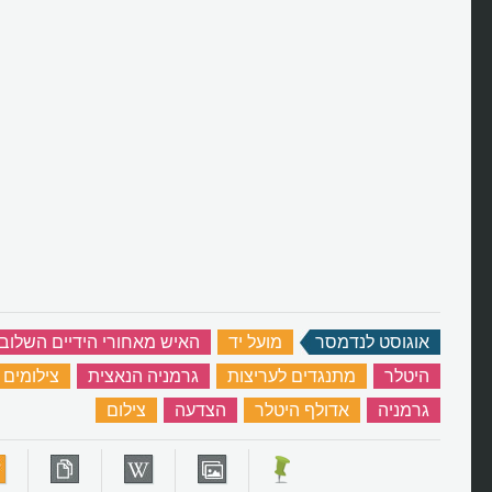
אוגוסט לנדמסר
‏
מועל יד
‏
האיש מאחורי הידיים השלוב
היטלר
‏
מתנגדים לעריצות
‏
גרמניה הנאצית
‏
צילומים
גרמניה
‏
אדולף היטלר
‏
הצדעה
‏
צילום
‏