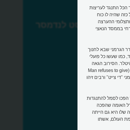
 היה גרמני רגיל שבסך הכל התנגד לעריצות
כזה שהיה לו כוח
ותצלומי ההערצה
אוגוסט לנדמסר
כרחי בממסד הנאצי
רר הגרמני שבא לחנוך
, כמו שעשו כל פועלי
טלר. הסירוב הגאה
שלו תועד בצילום שזכה לשם "האיש מאחורי הידיים השלובות" (Man refuses to give
 בתחילת שנות ה-90 בעיתון הגרמני "די צייט" ורבים זיהו
 הפכו לסמל להתנגדות
דל האומה שהפכה
 שלו היא גם הייתה
מת העולם, אשתו