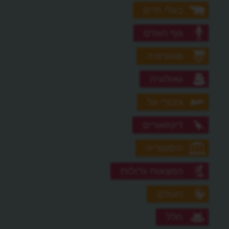
בעלי חיים
גוף האדם
גאוגרפיה
גאולוגיה
גיבורי על
דינוזאורים
היסטוריה
המצאות גדולות
העולם
חלל