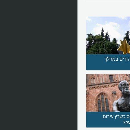
הודים במהלך
ס כשרץ עירום
עק?