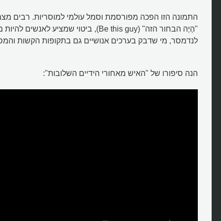
מהו הצילום של המתנגד האמיץ לה
התמונה הזו הפכה מפורסמת וסמל עולמי למוסריות. רבים מצמ
והסיפור שמאחוריו?
"הֶיֶה הבחור הזה" (Be this guy), ביטוי שמציע לא
לנדמסר, מי שדבק בערכים אנושיים גם בתקופות הקשות והמסו
הנה סיפורו של "האיש מאחורי הידיים השלובות":