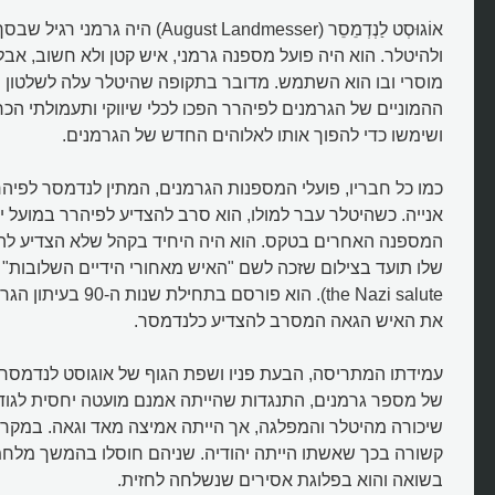
אוֹגוּסְט לַנְדְמֵסֵר (August Landmesser)
ולהיטלר. הוא היה פועל מספנה גרמני, איש קטן ולא חשוב, אבל 
מוסרי ובו הוא השתמש. מדובר בתקופה שהיטלר עלה לשלטון 
ההמוניים של הגרמנים לפיהרר הפכו לכלי שיווקי ותעמולתי ה
ושימשו כדי להפוך אותו לאלוהים החדש של הגרמנים.
כמו כל חבריו, פועלי המספנות הגרמנים, המתין לנדמסר לפיה
אנייה. כשהיטלר עבר למולו, הוא סרב להצדיע לפיהרר במועל יד
המספנה האחרים בטקס. הוא היה היחיד בקהל שלא הצדיע להי
the Nazi salute). הוא פורסם
את האיש הגאה המסרב להצדיע כלנדמסר.
עמידתו המתריסה, הבעת פניו ושפת הגוף של אוגוסט לנדמסר
של מספר גרמנים, התנגדות שהייתה אמנם מועטה יחסית לגו
שיכורה מהיטלר והמפלגה, אך הייתה אמיצה מאד וגאה. במקרה
קשורה בכך שאשתו הייתה יהודיה. שניהם חוסלו בהמשך מלח
בשואה והוא בפלוגת אסירים שנשלחה לחזית.