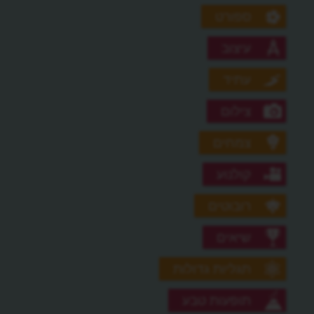
ספורט
עיצוב
עתיד
צילום
צמחים
קולנוע
רובוטים
שיאים
תגליות גדולות
תופעות טבע