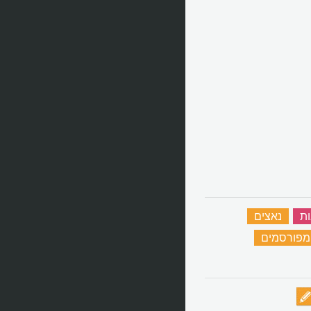
ות
‏
נאצים
‏
 מפורסמים
‏