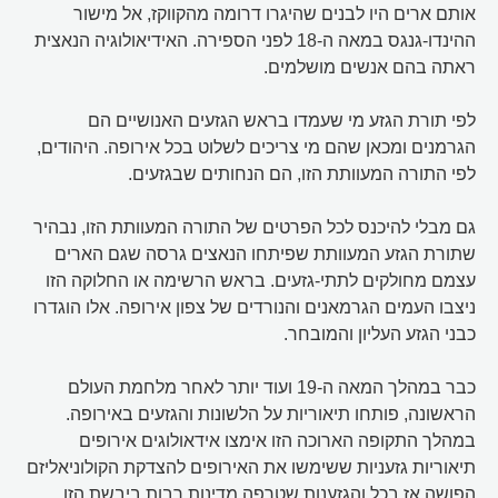
אותם ארים היו לבנים שהיגרו דרומה מהקווקז, אל מישור
ההינדו-גנגס במאה ה-18 לפני הספירה. האידיאולוגיה הנאצית
ראתה בהם אנשים מושלמים.
לפי תורת הגזע מי שעמדו בראש הגזעים האנושיים הם
הגרמנים ומכאן שהם מי צריכים לשלוט בכל אירופה. היהודים,
לפי התורה המעוותת הזו, הם הנחותים שבגזעים.
גם מבלי להיכנס לכל הפרטים של התורה המעוותת הזו, נבהיר
שתורת הגזע המעוותת שפיתחו הנאצים גרסה שגם הארים
עצמם מחולקים לתתי-גזעים. בראש הרשימה או החלוקה הזו
ניצבו העמים הגרמאנים והנורדים של צפון אירופה. אלו הוגדרו
כבני הגזע העליון והמובחר.
כבר במהלך המאה ה-19 ועוד יותר לאחר מלחמת העולם
הראשונה, פותחו תיאוריות על הלשונות והגזעים באירופה.
במהלך התקופה הארוכה הזו אימצו אידאולוגים אירופים
תיאוריות גזעניות ששימשו את האירופים להצדקת הקולוניאליזם
הפושה אז בכל והגזענות שטרפה מדינות רבות ביבשת הזו.