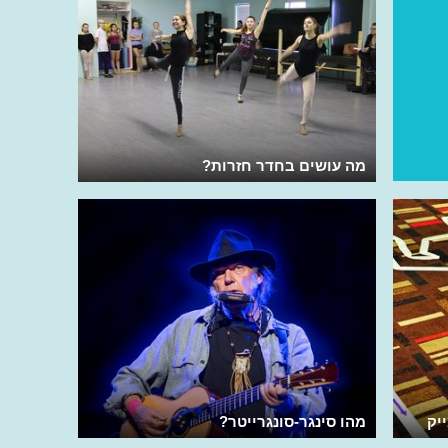
מה עושים בחדר חזרות?
יק
מהו סינגר-סונגרייטר?