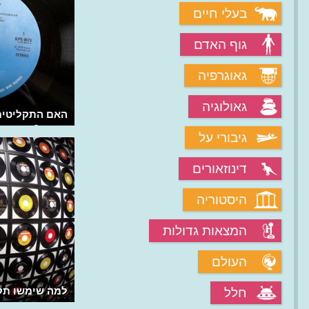
בעלי חיים
גוף האדם
גאוגרפיה
גאולוגיה
איך איחד מלך הפופ את כולם לשיר אחד?
האם התקליטים 
סופית?
גיבורי על
דינוזאורים
היסטוריה
המצאות גדולות
העולם
מי היה מלך הפופ מייקל ג'קסון?
למה שימשו תקליטוני ה-5
חלל