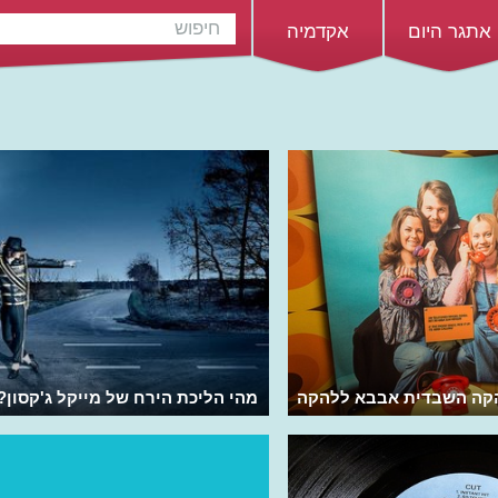
אתגר היום
אקדמיה
הקה השבדית אבבא ללהקה
מהי הליכת הירח של מייקל ג'קסון?