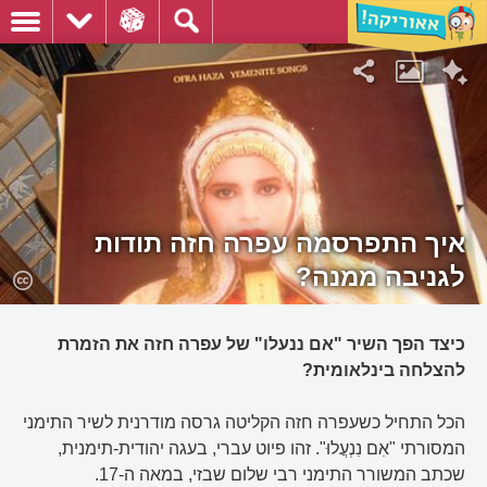
איך התפרסמה עפרה חזה תודות
לגניבה ממנה?
כיצד הפך השיר "אם ננעלו" של עפרה חזה את הזמרת
להצלחה בינלאומית?
הכל התחיל כשעפרה חזה הקליטה גרסה מודרנית לשיר התימני
המסורתי "אִם נִנְעֲלוּ". זהו פיוט עברי, בעגה יהודית-תימנית,
שכתב המשורר התימני רבי שלום שבזי, במאה ה-17.