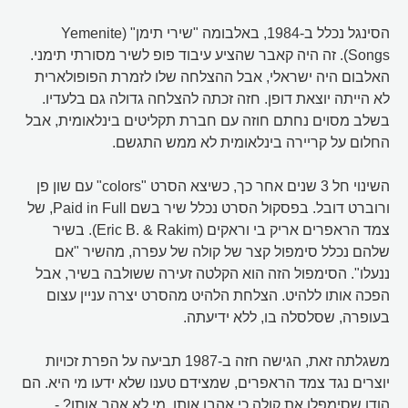
הסינגל נכלל ב-1984, באלבומה "שירי תימן" (Yemenite
Songs). זה היה קאבר שהציע עיבוד פופ לשיר מסורתי תימני.
האלבום היה ישראלי, אבל ההצלחה שלו לזמרת הפופולארית
לא הייתה יוצאת דופן. חזה זכתה להצלחה גדולה גם בלעדיו.
בשלב מסוים נחתם חוזה עם חברת תקליטים בינלאומית, אבל
החלום על קריירה בינלאומית לא ממש התגשם.
השינוי חל 3 שנים אחר כך, כשיצא הסרט "colors" עם שון פן
ורוברט דובל. בפסקול הסרט נכלל שיר בשם Paid in Full, של
צמד הראפרים אריק בי וראקים (Eric B. & Rakim). בשיר
שלהם נכלל סימפול קצר של קולה של עפרה, מהשיר "אם
ננעלו". הסימפול הזה הוא הקלטה זעירה ששולבה בשיר, אבל
הפכה אותו ללהיט. הצלחת הלהיט מהסרט יצרה עניין עצום
בעופרה, שסלסלה בו, ללא ידיעתה.
משגלתה זאת, הגישה חזה ב-1987 תביעה על הפרת זכויות
יוצרים נגד צמד הראפרים, שמצידם טענו שלא ידעו מי היא. הם
הודו שסימפלו את קולה כי אהבו אותו. מי לא אהב אותו? -