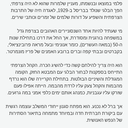
פלמי במוצאו ובנשמתו, מעניין שלמרות שהוא לא היה צרפתי,
הפך הבלגי שנולד בבריסל ב-1929, לאגדה חיה של התרבות
הצרפתית והשפיע על דורות שלמים של זמרים וכותבי שירים.
מי שעתיד להיות אחד השנסוניירים האהובים בצרפת גדל
במשפחה בורגנית ומסודרת, אך החל את דרכו בתחילת שנות
ה-50 (במאה העשרים), כזמר אנונימי ובעל מראה פרובינציאלי,
בקברטים ובבתי קפה וברים ברובע האמנים של פריז מונמרטר.
הוא היה צריך להילחם קשה כדי להשיג הכרה. הקהל הצרפתי
התייחס בספקנות לבחור הבלגי עם המבטא החזק, הקומה
המגודלת והשיניים הבולטות. בתחילת הקריירה שלו הוא נרדף
מהבמות והקהל צעק עליו לרדת מהבמה. הייתה אפילו פעם
שזרקו עליו עגבניות, כמנהג אותם ימים כלפי אמני במה גרועים.
אך ברל לא נכנע. הוא מפתח סגנון ייחודי המשלב עוצמה רגשית
עם ביקורת חברתית חדה ובמיוחד מתמחה בתיאור הסתירות
של הנפש האנושית.