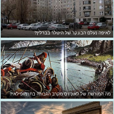
לאיפה נעלם הבונקר של היטלר בברלין?
מה המורשת של לאונידס מקרב הגבורה בתרמופילאי?