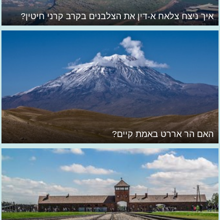
איך ניצח צלאח א-דין את הצלבנים בקרב קרני חיטין?
האם הר אררט באמת קיים?