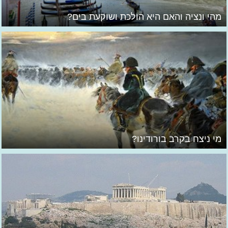
מהי ונציה והאם היא הולכת ושוקעת בים?
מי ניצח בקרב בורודינו?