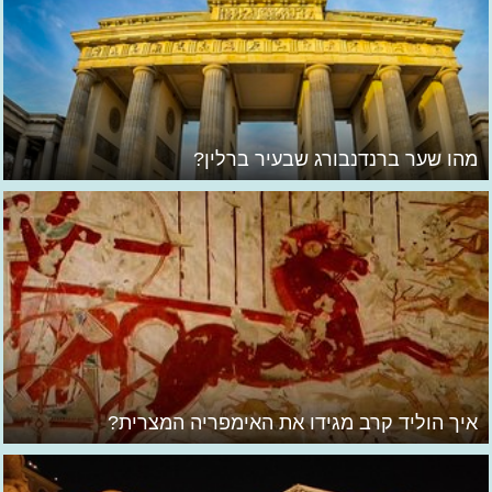
מהו שער ברנדנבורג שבעיר ברלין?
איך הוליד קרב מגידו את האימפריה המצרית?