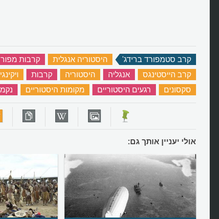
קרב סטמפורד ברידג'
‏
היסטוריה אנגלית
‏
קרבות מפור
קרב הייסטינגס
‏
אנגליה
‏
היסטוריה
‏
קרבות
‏
ויקינגי
סקסונים
‏
רגעים היסטוריים
‏
מקומות היסטוריים
‏
נקמ
אולי יעניין אותך גם: