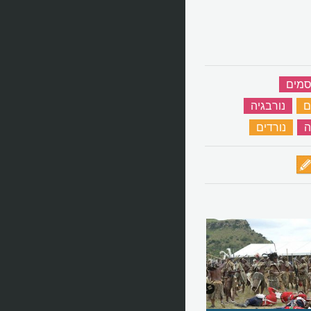
סמים
‏
ם
‏
נורבגיה
‏
ה
‏
נורדים
‏