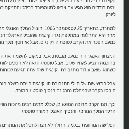
הקצרה. כדי להדוף את הפלישה, הוא יצא מלונדון צפונה עם הצ
ימים בודדים הוא הגיע עם צבאו לסטמפורד ברידג' והתמקם כ
ליורק.
למחרת, בתאריך 25 לספטמבר 1066, הוביל 
מהר היא התחלפה במתקפת נגד ויקינגית שהוביל האראלד הנור
כמעט הפכה את הקרב לטובת הוויקינגים, אבל אז חטף מלך נורב
הניצחון האנגלי היה כמעט מובטח, אבל במקום להשמיד את הפ
איך הובסו הוויקינגים לתמיד בקרב
בחוכמה והציע לאחיו שלום. אבל טוסטיג הגאה לא הסכים לוות
סטמפורד?
כשהוא שואב עידוד מתגבורת ויקינגית שזה עתה הגיעה לכוחותיו
אבל התשישות של חיילי התגבורת הוויקינגית הייתה בשלב הזה
הובסו בקרב שבמהלכו נהרג גם הנסיך טוסטיג המורד.
וכך, תם הקרב מרובה הנפגעים, שכלל מתים רבים מהכוח הוויקינג
הרלד המלך הנורבגי והנסיך האנגלי המורד טוסטיג.
הפלישה הנורווגית נבלמה. הרולד לא רצה לחסל את הנותרים 