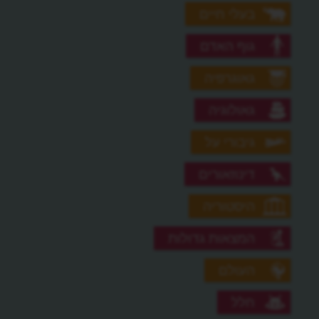
בעלי חיים
גוף האדם
גאוגרפיה
גאולוגיה
גיבורי על
דינוזאורים
היסטוריה
המצאות גדולות
העולם
חלל