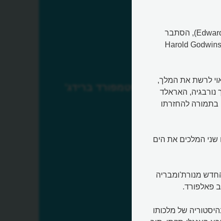
לאחר מותו של מלך אנגליה אדוארד המוודה (Edward the Confessor), הסתבר
, הרולד גודווינסון (Harold Godwinson, Earl of
ראוי לרשת את המלך,
קרב סטמפורד ברידג'
 נורבגיה, האראלד
, בתמורה להחזרתו
ם ויקינגים, חצו שני המלכים את הים
החדש מנורת'ומבריה
רב פאלפורד.
היסטוריה של מלכותו