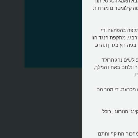
בא האנגלו-סקסי. תוך
מה קילומטרים מזרחית
המלך האנגלי מתקפה בהפתעה. די
בגי. מתקפת הנגד הזו
גיה חץ בגרון ונהרג.
ולשים נהג הרולד
 גשר
ר ונלחם באחיו המלך,
.
 מכרעת. די מהר הם
י הנורווגי, כולל
מהכוח התוקף וחתם