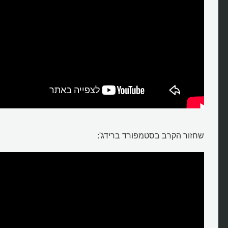
שחזור הקרב בסטמפורד ברידג':