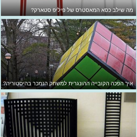
מה שילב כסא המאסטרס של פיליפ סטארק?
איך הפכה הקובייה ההונגרית למשחק הנמכר בהיסטוריה?