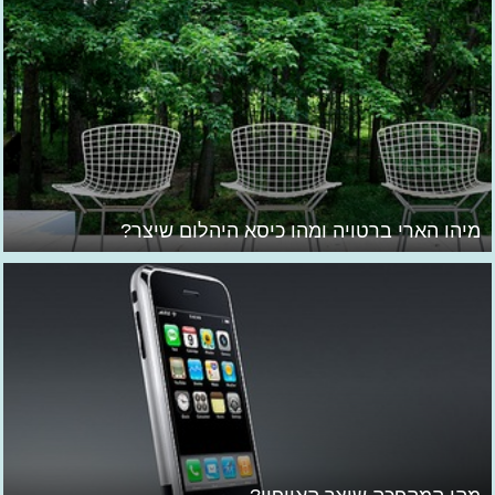
מיהו הארי ברטויה ומהו כיסא היהלום שיצר?