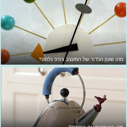
מהו שעון הכדור של המעצב ג'ורג' נלסון?