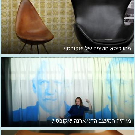
מהו כיסא הטיפה של יאקובסן?
מי היה המעצב הדני ארנה יאקובסן?