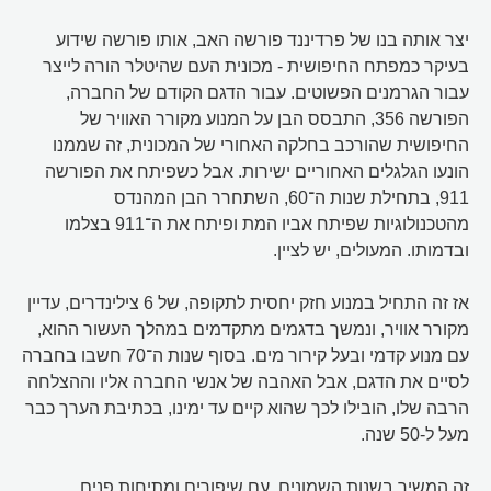
יצר אותה בנו של פרדיננד פורשה האב, אותו פורשה שידוע
בעיקר כמפתח החיפושית - מכונית העם שהיטלר הורה לייצר
עבור הגרמנים הפשוטים. עבור הדגם הקודם של החברה,
הפורשה 356, התבסס הבן על המנוע מקורר האוויר של
החיפושית שהורכב בחלקה האחורי של המכונית, זה שממנו
הונעו הגלגלים האחוריים ישירות. אבל כשפיתח את הפורשה
911, בתחילת שנות ה־60, השתחרר הבן המהנדס
מהטכנולוגיות שפיתח אביו המת ופיתח את ה־911 בצלמו
ובדמותו. המעולים, יש לציין.
אז זה התחיל במנוע חזק יחסית לתקופה, של 6 צילינדרים, עדיין
מקורר אוויר, ונמשך בדגמים מתקדמים במהלך העשור ההוא,
עם מנוע קדמי ובעל קירור מים. בסוף שנות ה־70 חשבו בחברה
לסיים את הדגם, אבל האהבה של אנשי החברה אליו וההצלחה
הרבה שלו, הובילו לכך שהוא קיים עד ימינו, בכתיבת הערך כבר
מעל ל-50 שנה.
זה המשיך בשנות השמונים, עם שיפורים ומתיחות פנים,