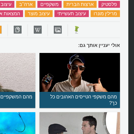
פלסטיק
‏
ארצות הברית
‏
משקפיים
‏
ארה"ב
‏
עיצוב 
מרילין מונרו
‏
עיצוב תעשייתי
‏
עיצוב מוצר
‏
המצאות אמ
אולי יעניין אותך גם:
מהם משקפי הטייסים האהובים כל
מהם המשקפיים 
כך?