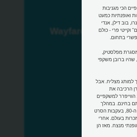
ווייפרר (Wayfarer) הן המשקפיים הכי מגניבות
ת ואופנתיות כמעט
רילין מונרו, בוב דילן, אנדי
Wayfarer
וקייטי פרי - כולם
פשרי בתחום.
יים עם מסגרת מפלסטיק,
שהיו ברובן משקפי
חו הווייפרר להפוך למותג מצליח. אבל
אודרי הפבורן הרכיבה את
הווייפרר למשקפיים
ם בחינם. במהלך
שנות ה-70 הן יצאו מהאופנה וכמעט נעלמו. ואז, בתחילת שנות ה-80, בעקבות הסרט
כרות בעולם. אחרי
ופנתי מנצח. מאז הן