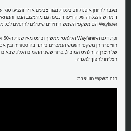
מעבר להיותן אופנתיות, בעלות מגוון צבעים אדיר והציעו סוגי ע
מהם וויי פרר, משקפי הפלסטיק שכ
דומה שההצלחה של הווייפרר נבעה גם מהעיצוב הנכון והמתאים
את העולם?
Wayfarer הם משקפי השמש היחידים שיכולים להתאים לכל מבנה פנים.
וכך, דגם
הווייפרר הן משקפי השמש הנמכרים ביותר בהיסטוריה ובין אם
של היצרן הן הלהיט המוביל, ברור ששני הדגמים הללו, שבאים מא
הצליחו להפוך לאגדה.
הנה משקפי הווייפרר: