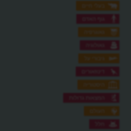
בעלי חיים
גוף האדם
גאוגרפיה
גאולוגיה
גיבורי על
דינוזאורים
היסטוריה
המצאות גדולות
העולם
חלל