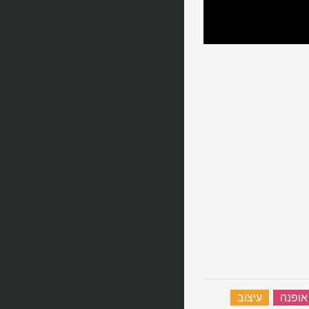
אופנה
‏
עיצוב
‏