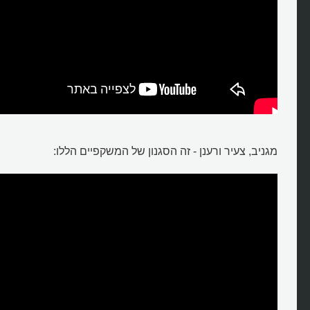
מגניב, צעיר ורענן - זה הסגנון של המשקפיים הללו: