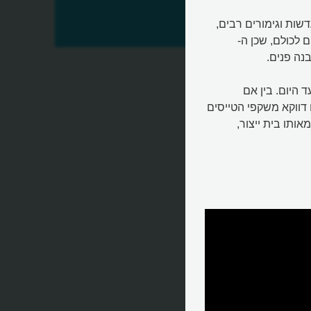
דשות וגימורים רבים,
בשו
 לכולם, שכן ה-
 ה-Wayfarer הקלאסי ממשיך ובועט מאז שנות ה-50 ועד היום. בין אם
 דווקא משקפי הטייסים
ותו בית ייצור,