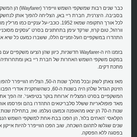
כבר שנים רבות שמשקפי השמש 
בסביבה. היצרנית, חברת ריי באן, הצליחה להפוך אותן לנחשקו
לכל אורך התקופה שמאז 1952. כוכבי-על ענקיים כמו מ
וורהול, טום קרוז, שרקד עימן בתחתונים בסרט "עסקים מסוכנים" 
התהדרו במשקפיים העל-זמניים הללו, ששברו כמעט כל שיא א
בזמנו היו ה-Wayfarer חדשניות, כיוון שהן הציעו משקפ
במקום משקפי השמש האחרות של חברת ריי באן ומתחרותיה, 
מתכת דקים.
מאז צאתן לשוק ובכל מהלך שנות ה-50, הצלי
הזינוק הגדול שלהן היה בשנות ה-60, כשהשחקנית 
המשקפיים בסרט המצליח 'ארוחת בוקר בטיפאני'. זה הפך את 
מאד פופולאריות ששלל סלבריטאים התהדרו בהם ופרסמו אות
הקלאסי 'האחים בלוז', הן הפכו בבת-אחת למשקפי השמש הנמ
שנים שגלשו לתהום השכחה, שוב הפכו הווייפרר להיות אייקון א
בפסגה ללא הפסקה.