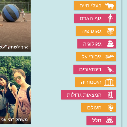
בעלי חיים
גוף האדם
גאוגרפיה
גאולוגיה
איך משחקים את המשחק "מי אני"?
איך לשחק "עש
גיבורי על
דינוזאורים
היסטוריה
המצאות גדולות
העולם
איך משחקים ב"תופסת גובה"?
משחק "מי אני?
חלל
המשחק "מי אני