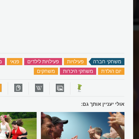
ופסת בית חולים"?
איך לשחק "עשרים ואחת"?
משחקי חברה
‏
פעילויות
‏
פעילויות לילדים
‏
פנאי
‏
מ
יום הולדת
‏
משחקי היכרות
‏
משחקים
‏
אולי יעניין אותך גם: