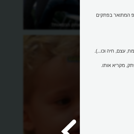
פ המתואר בפתקים
איך לשחק במשחק הכסאות?
משחק ה
המלפפו
 עצם, חיה וכו...).
ק, מקריא אותו.