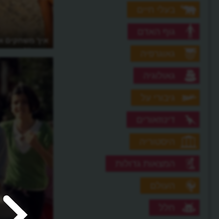
בעלי חיים
גוף האדם
איך משחקים במשחק 'זהה את התינוק'?
איך משחקים א
באים"?
גאוגרפיה
גאולוגיה
גיבורי על
דינוזאורים
היסטוריה
המצאות גדולות
העולם
חלל