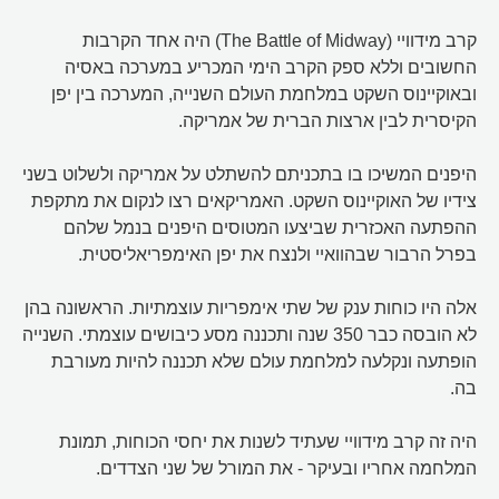
קרב מידוויי (The Battle of Midway) היה אחד הקרבות
החשובים וללא ספק הקרב הימי המכריע במערכה באסיה
ובאוקיינוס השקט במלחמת העולם השנייה, המערכה בין יפן
הקיסרית לבין ארצות הברית של אמריקה.
היפנים המשיכו בו בתכניתם להשתלט על אמריקה ולשלוט בשני
צידיו של האוקיינוס השקט. האמריקאים רצו לנקום את מתקפת
ההפתעה האכזרית שביצעו המטוסים היפנים בנמל שלהם
בפרל הרבור שבהוואיי ולנצח את יפן האימפריאליסטית.
אלה היו כוחות ענק של שתי אימפריות עוצמתיות. הראשונה בהן
לא הובסה כבר 350 שנה ותכננה מסע כיבושים עוצמתי. השנייה
הופתעה ונקלעה למלחמת עולם שלא תכננה להיות מעורבת
בה.
היה זה קרב מידוויי שעתיד לשנות את יחסי הכוחות, תמונת
המלחמה אחריו ובעיקר - את המורל של שני הצדדים.