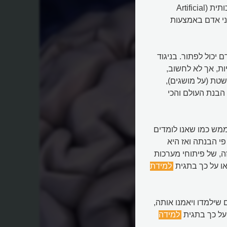
הגדרה פשוטה של האינטליגנציה המלאכותית או הבינה המלאכותית (Artificial
 כבני אדם באמצעות
 יכול לפתור. בניגוד
ת, אך לא לחשוב,
טת (על מושגים),
 הבנת העולם והכי
ממש כמו שאנו לומדים
י הבנתה ואז היא
ה, של פיתוחי מערכות
או על כך בתגית
למידת
שילמדו ויאמנו אותה,
על כך בתגית
למידה