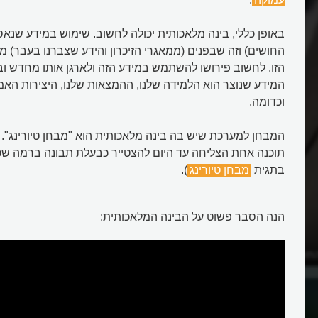
באופן כללי, בינה מלאכותית יכולה לחשוב. שימוש במידע שנא
החושים) וזה שבפנים (ממאגרי הזיכרון והידע שצברנו בעבר)
הזו. לחשוב פירושו להשתמש במידע הזה ולארגן אותו מחדש וב
המידע שנוצר הוא הלמידה שלנו, ההמצאות שלנו, היצירות האמנ
וכדומה.
המבחן למערכת שיש בה בינה מלאכותית הוא "מבחן טיורינג". ע
תוכנה אחת הצליחה עד היום להצטייר כבעלת תבונה ברמה שכז
בתגית
מבחן טיורינג
).
הנה הסבר פשוט על הבינה המלאכותית:
תעשייתית הרביעית?
אילו כלי AI יש באאוריקה?