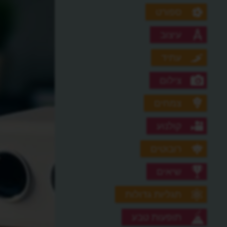
ספורט
עיצוב
עתיד
צילום
צמחים
קולנוע
רובוטים
שיאים
תגליות גדולות
תופעות טבע