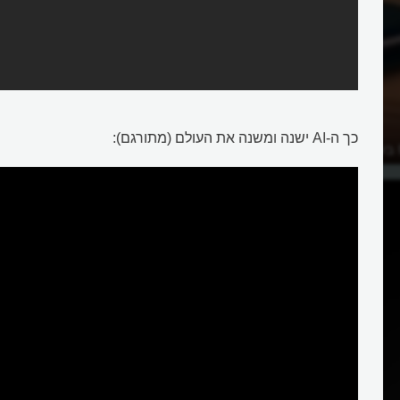
כך ה-AI ישנה ומשנה את העולם (מתורגם):
מהו שרת MCP בעולם ה-AI ומה הוא