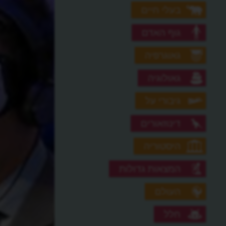
בעלי חיים
גוף האדם
גאוגרפיה
גאולוגיה
גיבורי על
דינוזאורים
היסטוריה
המצאות גדולות
העולם
חלל