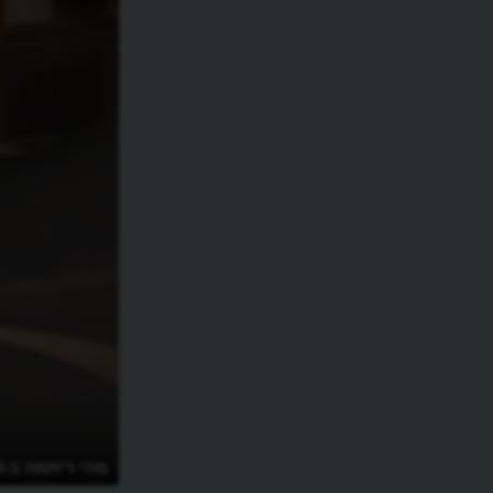
מהי מולטי מודאליות בעולם ה-AI?
מהי ריתמה ב-AI ואיך היא מגיעה ל-SI?