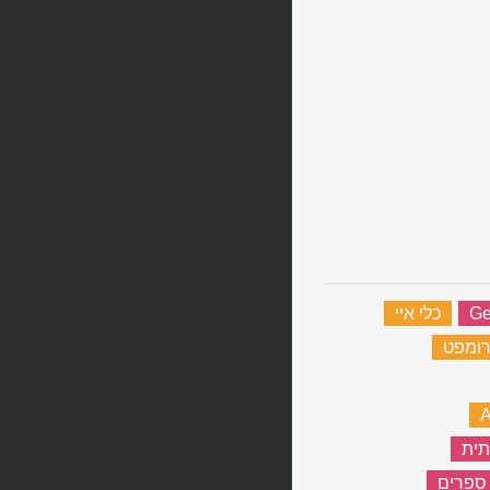
Ge
‏
כלי איי
‏
ומפט
‏
A
‏
תית
‏
ספרים
‏