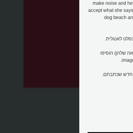
make noise and he 
accept what she says 
dog beach and
נסלט לאנגלית.
ה שלהן) הוסיפו