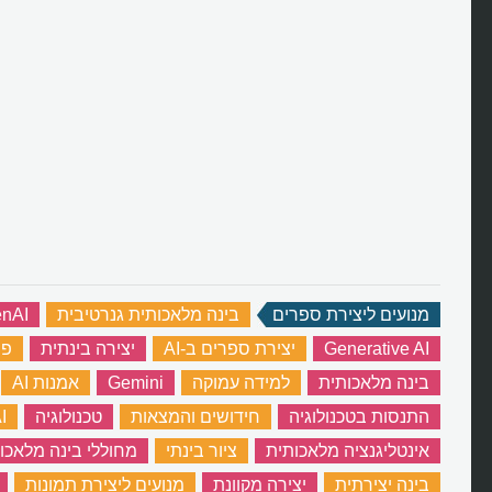
מנועים ליצירת ספרים
‏
בינה מלאכותית גנרטיבית
‏
nAI
Generative AI
‏
יצירת ספרים ב-AI
‏
יצירה בינתית
‏
פר
בינה מלאכותית
‏
למידה עמוקה
‏
Gemini
‏
אמנות AI
‏
התנסות בטכנולוגיה
‏
חידושים והמצאות
‏
טכנולוגיה
‏
I
אינטליגנציה מלאכותית
‏
ציור בינתי
‏
מחוללי בינה מלאכו
בינה יצירתית
‏
יצירה מקוונת
‏
מנועים ליצירת תמונות
‏