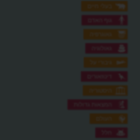
בעלי חיים
גוף האדם
גאוגרפיה
גאולוגיה
גיבורי על
דינוזאורים
היסטוריה
המצאות גדולות
העולם
חלל