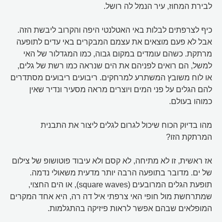
לבירת המחוז, עיר הנמל לה רושל.
כיף לצרפתים לבלות באי האטלנטי היפה והקרוב ליבשת הזה.
אבל לא פעם מוצאים את עצמם המבקרים באי עדים לתופעה
מרתקת. כשהם עומדים במקום גבוה, כמו המגדלור של האי
למשל, הם רואים לפניהם את הים שנראה כמו רשת של גלים,
או לוח משובץ המשתרע למרחקים. ריבועים ריבועים מסתדרים
להם הגלים על פני המים ויוצרים מראה מסעיר ונדיר שאין
כמוהו בעולם.
מהו בדיוק הכוח שיכול לגרום לגלים ליצור את התבנית
המרתקת הזו?
אז ראשית, זו לא מתיחה, לא קסם ולא עיבוד פוטושופ של צילום
של ים. מדובר בתופעה הרבה יותר מדעית משאולי נדמה.
תופעת הגלים המרובעים (square waves), או הים החצוי,
שמתרחשת מול חופי האי צרפתי איל דה רה, היא אחד המקרים
המופלאים שבהם אפשר לראות פיזיקה בהתגלמות.