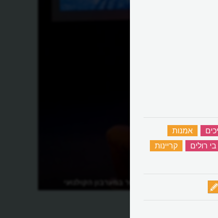
כים
‏
אמנות
‏
בי רולים
‏
קריינות
‏
מה חידש פורטר במערבון הקולנועי
הראשון?