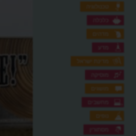
טכנולוגיה
כלכלה
מדהים
מדע
מדינת ישראל
מוסיקה
מושגים
מחשבים
נופים
מסתורין