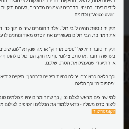
בשיטה אחת, למשל, התיקיות תהיינה מחולקות לפי סוגים. תהי
ל"דיבורים". בה יהיו הדברים שאנשים מדברים, לעומת תיקיית 
"Voice over") וכדומה.
תיקייה נוספת תהיה ל"בי רול". אלה החומרים שירוצו תוך כדי די
את המדובר. הבי רולים מעשירים את הסרט מאוד ונותנים לו עומ
תיקייה טובה היא של "נופים מרחוק" או מה שנקרא "לונג שוטים"
בעדשה רחבה, או סתם צילומי נוף מרחוק. הם יכולים להוסיף 
או התיעודי שמעמיק את הסרט שלכם.
עריכת וידאו
וכך הלאה כרצונכם. יכולה להיות תיקייה ל"רחפן", תיקייה ל"דיאל
"פספוסים" וכך הלאה.
למי שרוצים מראש לצלם נכון, כך שהחומרים יהיו מצולמים טוב 
ליצור סרט מעולה - כדאי ללמוד את הכללים והטיפים לצילום מ
הקומפוזיציה
.