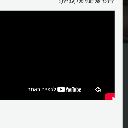
הדרכה של לונלי פלג (עברית):
פ?