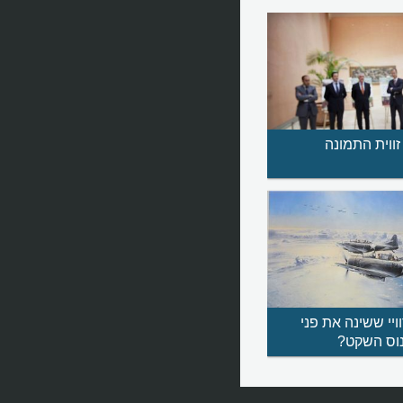
זווית התמונה
יי ששינה את פני
וס השקט?