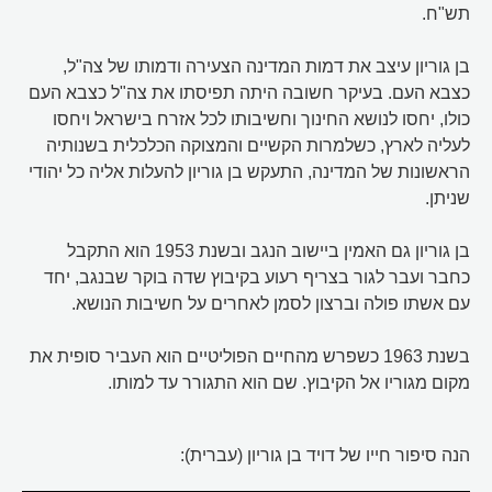
תש"ח.
בן גוריון עיצב את דמות המדינה הצעירה ודמותו של צה"ל,
כצבא העם. בעיקר חשובה היתה תפיסתו את צה"ל כצבא העם
כולו, יחסו לנושא החינוך וחשיבותו לכל אזרח בישראל ויחסו
לעליה לארץ, כשלמרות הקשיים והמצוקה הכלכלית בשנותיה
הראשונות של המדינה, התעקש בן גוריון להעלות אליה כל יהודי
שניתן.
בן גוריון גם האמין ביישוב הנגב ובשנת 1953 הוא התקבל
כחבר ועבר לגור בצריף רעוע בקיבוץ שדה בוקר שבנגב, יחד
עם אשתו פולה וברצון לסמן לאחרים על חשיבות הנושא.
בשנת 1963 כשפרש מהחיים הפוליטיים הוא העביר סופית את
מקום מגוריו אל הקיבוץ. שם הוא התגורר עד למותו.
הנה סיפור חייו של דויד בן גוריון (עברית):