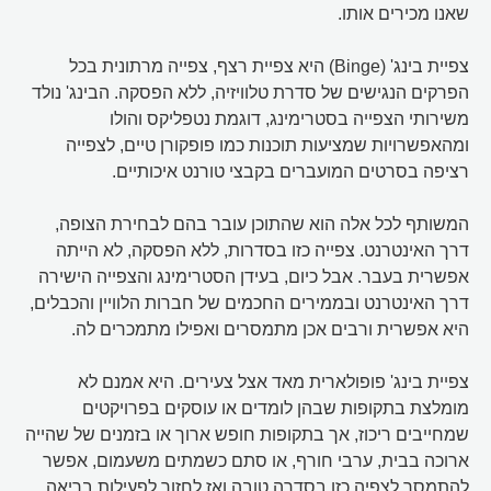
שאנו מכירים אותו.
צפיית בינג' (Binge) היא צפיית רצף, צפייה מרתונית בכל
הפרקים הנגישים של סדרת טלוויזיה, ללא הפסקה. הבינג' נולד
משירותי הצפייה בסטרימינג, דוגמת נטפליקס והולו
ומהאפשרויות שמציעות תוכנות כמו פופקורן טיים, לצפייה
רציפה בסרטים המועברים בקבצי טורנט איכותיים.
המשותף לכל אלה הוא שהתוכן עובר בהם לבחירת הצופה,
דרך האינטרנט. צפייה כזו בסדרות, ללא הפסקה, לא הייתה
אפשרית בעבר. אבל כיום, בעידן הסטרימינג והצפייה הישירה
דרך האינטרנט ובממירים החכמים של חברות הלוויין והכבלים,
היא אפשרית ורבים אכן מתמסרים ואפילו מתמכרים לה.
צפיית בינג' פופולארית מאד אצל צעירים. היא אמנם לא
מומלצת בתקופות שבהן לומדים או עוסקים בפרויקטים
שמחייבים ריכוז, אך בתקופות חופש ארוך או בזמנים של שהייה
ארוכה בבית, ערבי חורף, או סתם כשמתים משעמום, אפשר
להתמסר לצפיה כזו בסדרה טובה ואז לחזור לפעילות בריאה,