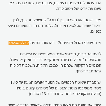
הם היו זוחלים מעופפים ענקיים, עם כנפיים, שגודלם עבר לא
פעם את גודלו של מטוס קרב.
מקור שמם הוא השילוב בין "פטרה" שמשמעותה כנף, לבין
"זאור" שפירושו: לטאה או זוחל. כלומר הם היו דינוזאורים בעלי
כנפיים.
מי המעופף הגדול מביניהם? - ראו אותו בתגית
קצלקואטלוס
.
לדעת החוקרים, הפטרוזאורים המעופפים היו היצורים
המעופפים "הגדולים ביותר שהתקיימו בכדור הארץ אי-פעם".
הכנפיים הדקיקות שלהם היו כמעט חלולות, משכבות דקיקות
שהתחברו לכתף.
יש סברה שמוטת הכנפיים של הפטרוזאורים הגיעה עד ל-18
מטר, ממש כמו מוטת הכנפיים של מטוסים קטנים בימינו
(הדעה המקובלת גורסת שמדובר ב-13 מטרים).
היות ואת מזונם הם מצאו במים, נראה שראשם הגדול איפשר