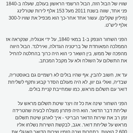
שוויו של הבול הזה, הבול הרשמי הראשון בעולם, שעלה ב-1840
פני אחד, שווה בשנת 2011 מעל 153 אלף לירות שטרלינג
(מיליון שקלים). עשור אחד אחר-כך הוא מכפיל את שוויו ל-300
אלף ליש"ט.
הפני השחור הונפק ב-1 במאי 1840, על ידי אנגליה, שנקראה אז
הממלכה המאוחדת של בריטניה הגדולה, ואירלנד. הבול היווה
מהפכה של ממש, בין השאר כי הוא היה כרוך בהחלטה להחיל
את התשלום על השולח ולא על מקבל המכתב.
עד אז, חשוב להבין, אף שהיו בולים לא רשמיים גם באוסטריה,
שבדיה, ואולי גם יוון, לא היה מעולם הסדר קבוע ותקף לשליחת
דואר עם תשלום מראש, כמו שמחייבת קניית בולים.
הפני השחור שינה את כל זה ויצר שיטת תשלום מראש על
שליחת דבר הדואר. הוא היה פתרון מוצלח לבעיה שהטרידה
זמן רב את שירות הדואר הבריטי - איך לארגן שיטת תשלום
מראש על שליחת דואר. אגב, לבקשת השירות נשלחו אליו
2,600 הצעות, בתחרות שבה הזמין שירות הדואר האנגלי את