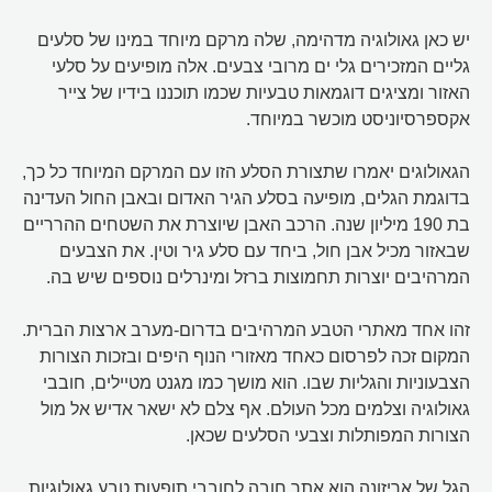
יש כאן גאולוגיה מדהימה, שלה מרקם מיוחד במינו של סלעים
גליים המזכירים גלי ים מרובי צבעים. אלה מופיעים על סלעי
האזור ומציגים דוגמאות טבעיות שכמו תוכננו בידיו של צייר
אקספרסיוניסט מוכשר במיוחד.
הגאולוגים יאמרו שתצורת הסלע הזו עם המרקם המיוחד כל כך,
בדוגמת הגלים, מופיעה בסלע הגיר האדום ובאבן החול העדינה
בת 190 מיליון שנה. הרכב האבן שיוצרת את השטחים ההרריים
שבאזור מכיל אבן חול, ביחד עם סלע גיר וטין. את הצבעים
המרהיבים יוצרות תחמוצות ברזל ומינרלים נוספים שיש בה.
זהו אחד מאתרי הטבע המרהיבים בדרום-מערב ארצות הברית.
המקום זכה לפרסום כאחד מאזורי הנוף היפים ובזכות הצורות
הצבעוניות והגליות שבו. הוא מושך כמו מגנט מטיילים, חובבי
גאולוגיה וצלמים מכל העולם. אף צלם לא ישאר אדיש אל מול
הצורות המפותלות וצבעי הסלעים שכאן.
הגל של אריזונה הוא אתר חובה לחובבי תופעות טבע גאולוגיות.