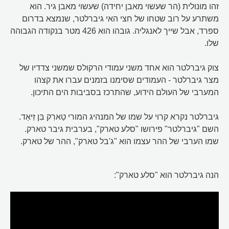
זהו מונולית (הר שעשוי מאבן יחידה) שעשוי מאבן גיר. הוא
משתרע על רוב שטחו של חצי האי גיברלטר, שנמצא בדרום
ספרד, אבל שייך לאנגליה. גובהו הוא 426 מטר בנקודה הגבוהה
שלו.
צוק גיברלטר הוא אחד משני עמודי הרקולס שמשני צדדיו של
מצר גיברלטר - העמודים שסימנו בזמנים עברו את קצהו
המערבי של העולם הידוע, שהתרכז בסביבות הים התיכון.
גיברלטר נקרא קרוי על שמו של המנהיג המורי טַארִק בִּן זִיאַד.
השם "גיברלטר" פירושו "סלע טארק", בערבית גיבר טארק.
שמו הערבי של ההר עצמו הוא "ג'בל טארק", ההר של טארק.
הנה גיברלטר הוא "סלע טארק":