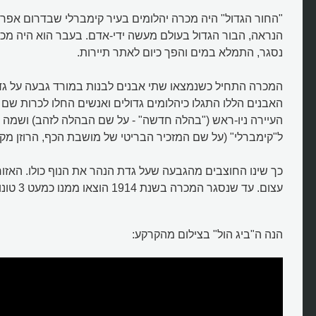
"החור הגדול" היה מכרה יהלומים בעיר קימברלי שבדרום אפריק
הנראה, הבור הגדול בעולם מעשה ידי-אדם. בעבר הוא היה מכר
נסגר, התמלא במים והפך כיום לאתר תיירות.
המכרה התחיל כשנמצאו שתי אבנים לבנות במורד גבעה על גדת
האבנים הללו התגלו כיהלומים גדולים ואנשים החלו לכרות שם י
העיירה ניו-ראש ("בהלה חדשה" - על שם הבהלה לזהב) ושמה 
ל"קימברלי" (על שם המזכיר הבריטי של מושבת הכף, הרוזן מקי
כך שינו החוצבים מהגבעה שעל גדת הנהר את הנוף כולו. האזו
עצום. עד שנסגר המכרה בשנת 1914 הוצאו ממנו כמעט 3 טונות של יהלומים גולמיים.
מהו הבור הגדול בעולם?
הנה ה"ביג הול" בצילום מהקרקע: