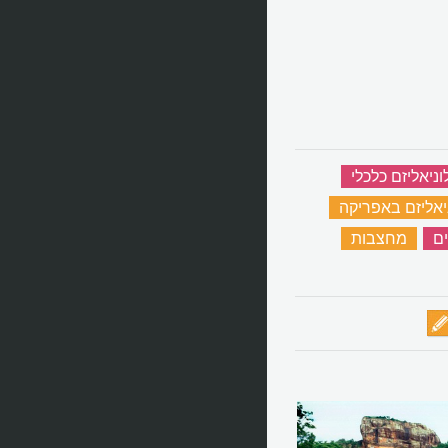
וניאליזם כלכלי
‏
יאליזם באפריקה
‏
ים
‏
מחצבות
‏