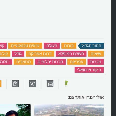
החור הגדול
‏
בורות
‏
העולם
‏
שיאים טכנולוגיים
‏
קול
שיאים
‏
העולם המופלא
‏
דרום אפריקה
‏
גודל
‏
קולונ
מכרות
‏
אפריקה
‏
מכרות יהלומים
‏
מחצבים
‏
יהלומ
ביקור וירטואלי
‏
אולי יעניין אותך גם: