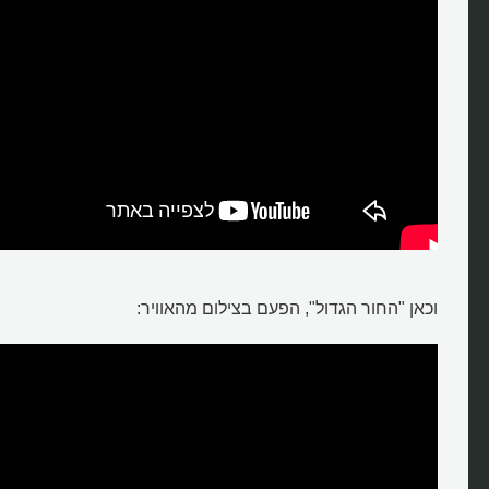
וכאן "החור הגדול", הפעם בצילום מהאוויר: