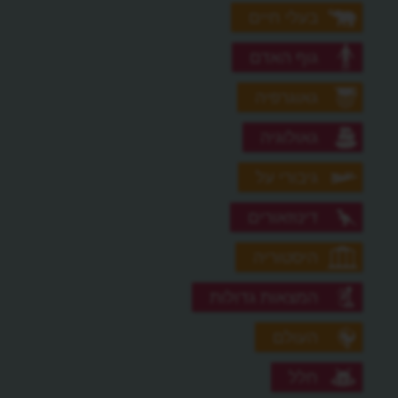
בעלי חיים
גוף האדם
גאוגרפיה
גאולוגיה
גיבורי על
דינוזאורים
היסטוריה
המצאות גדולות
העולם
חלל