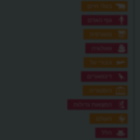
בעלי חיים
גוף האדם
גאוגרפיה
גאולוגיה
גיבורי על
דינוזאורים
היסטוריה
המצאות גדולות
העולם
חלל