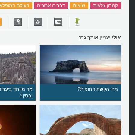
קמרון צלעות
‏
שיאים
‏
דברים ארוכים
‏
העולם המופלא
אולי יעניין אותך גם:
מהי הקשת החופית?
מה מיוחד ביערו
ובסין?