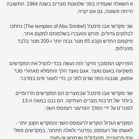
זו השאלה שעמדה בפני שלטונות מצרים בשנת 1964. התשובה
הייתה פשוטה, גם אם יקרה.
שני מקדשי אבו סימבל (The temples of Abu Simbel) נחתכו
לבלוקים גדולים, פורקו והועברו בשלמותם למקום אחר.
מיקומם החדש נקבע 65 מטר גבוה יותר ו-200 מטר בלבד
מהנילוס.
הפרויקט המסובך והיקר הזה נעשה בכדי להציל את המקדשים
משקיעה באגם נאצר. אגם נאצר הלך והתמלא מאחורי סכר
אסואן, שנבנה כמה שנים לפני כן, כדי לאגור מים במדבר.
שני מקדשי אבו סימבל שבמצרים הם המקדשים הדרומיים
ביותר של תרבות מצרים העתיקה. הם נבנו במאה ה-13
לפנה"ס על ידי המלך הפרעוני רעמסס השני.
המקדש הגדול הוקדש לרעמסס השני והמקדש הקטן יותר -
לאשתו של רעמסס, נפרטרי ולאלה חתחור. במקדשים פסלי
ענק פרעוניים, מהגדולים שנמצאו אי-פעם.