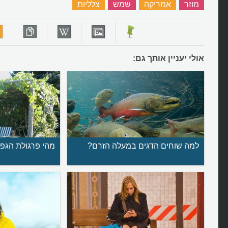
מוזר
‏
אמריקה
‏
שמש
‏
צלליות
‏
אולי יעניין אותך גם:
למה שוחים הדגים במעלה הזרם?
מהי פרגולת הגפנ