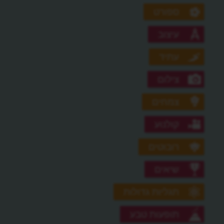
ספורט
עיצוב
עתיד
צילום
צמחים
קולנוע
רובוטים
שיאים
תגליות גדולות
תופעות טבע