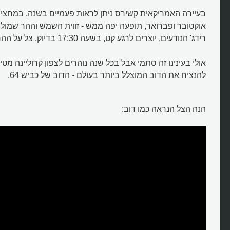
בעיירה האמריקאית קשירס ניתן לראות פעמיים בשנה, במחצית
אוקטובר ופברואר, תופעה יפה ממש - זווית השמש וההר שמול
רידג' הנודעים, יוצרים לרגע קט, בשעה 17:30 בדיוק, צל על ההר שנראה כמו דוב.
אולי בעינינו זה סתמי אבל בכל שנה נוהרים לצפון קרוליינה מט
להנציח את הדוב המוצלל ביותר בעולם - הדוב של כביש 64.
הנה הצל הנראה כמו דוב:
מהו "צילו של הדוב"?