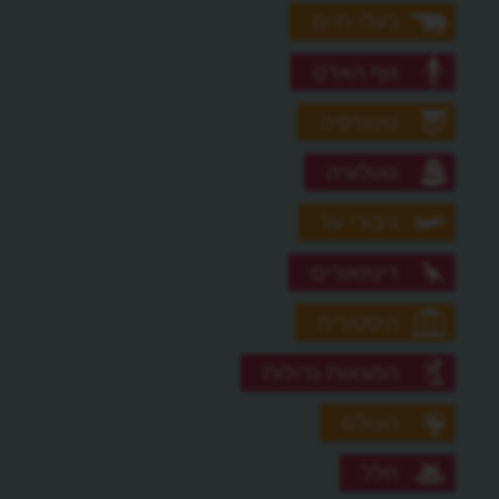
בעלי חיים
גוף האדם
גאוגרפיה
גאולוגיה
גיבורי על
דינוזאורים
היסטוריה
המצאות גדולות
העולם
חלל