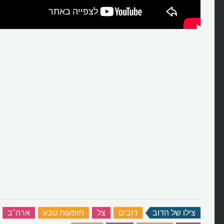
צילו של הדוב
‏
דובים
‏
צל
‏
תופעות טבע
‏
ארה"ב
‏