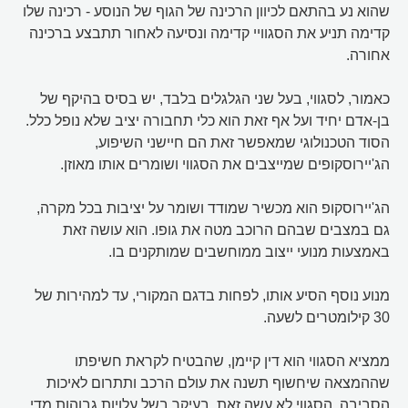
שהוא נע בהתאם לכיוון הרכינה של הגוף של הנוסע - רכינה שלו
קדימה תניע את הסגוויי קדימה ונסיעה לאחור תתבצע ברכינה
אחורה.
כאמור, לסגווי, בעל שני הגלגלים בלבד, יש בסיס בהיקף של
בן-אדם יחיד ועל אף זאת הוא כלי תחבורה יציב שלא נופל כלל.
הסוד הטכנולוגי שמאפשר זאת הם חיישני השיפוע,
הג'יירוסקופים שמייצבים את הסגווי ושומרים אותו מאוזן.
הג'יירוסקופ הוא מכשיר שמודד ושומר על יציבות בכל מקרה,
גם במצבים שבהם הרוכב מטה את גופו. הוא עושה זאת
באמצעות מנועי ייצוב ממוחשבים שמותקנים בו.
מנוע נוסף הסיע אותו, לפחות בדגם המקורי, עד למהירות של
30 קילומטרים לשעה.
ממציא הסגווי הוא דין קיימן, שהבטיח לקראת חשיפתו
שההמצאה שיחשוף תשנה את עולם הרכב ותתרום לאיכות
הסביבה. הסגווי לא עשה זאת, בעיקר בשל עלויות גבוהות מדי