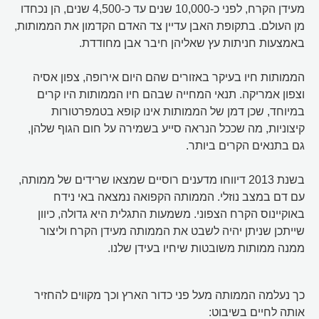
מעידן הקרח, לפני כ-10,000 שנים עד כ-4,500 שנים, הן נכחדו
מן העולם. בתקופת האבן עדיין צד האדם הקדמון את הממותות,
באמצעות חניתות עץ שאליהן חיבר אבן מחודדת.
הממותות חיו בעיקר באזורים שהם היום אירופה, צפון אסיה
וצפון אמריקה. תנאי המחייה שבהם חיו הממותות היו קרים
במיוחד, שכן דמן של הממותות אינו קופא בטמפרטורות
קיצוניות, מה שככל הנראה סייע בשמירה על חום הגוף שלהן,
גם בתנאים הקרים ביותר.
בשנת 2013 דיווחו מדענים רוסיים שמצאו שרידים של ממותה,
עם דם במצב נוזלי. הממותה הקפואה נמצאה באי נידח
באוקיינוס הקרח הצפוני. משמעות התגלית היא גדולה, כיוון
שייתכן שניתן יהיה לשבט את הממותה מעידן הקרח וליצור
ממנה ממותות משובטות שיחיו בעידן שלנו.
כך נעלמה הממותה מעל פני כדור הארץ וכך מקווים להחזיר
אותה לחיים בשיבוט: