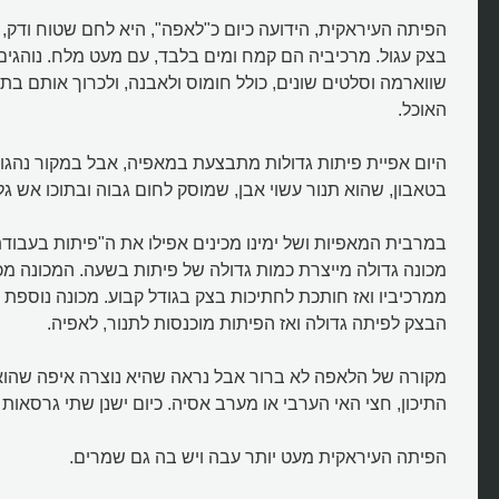
הפיתה העיראקית, הידועה כיום כ"לאפה", היא לחם שטוח ודק,
בצק עגול. מרכיביה הם קמח ומים בלבד, עם מעט מלח. נוהגים
שווארמה וסלטים שונים, כולל חומוס ולאבנה, ולכרוך אותם בתוכ
האוכל.
היום אפיית פיתות גדולות מתבצעת במאפיה, אבל במקור נהג
בטאבון, שהוא תנור עשוי אבן, שמוסק לחום גבוה ובתוכו אש גלו
במרבית המאפיות ושל ימינו מכינים אפילו את ה"פיתות בעבודת 
מכונה גדולה מייצרת כמות גדולה של פיתות בשעה. המכונה מ
ממרכיביו ואז חותכת לחתיכות בצק בגודל קבוע. מכונה נוספ
הבצק לפיתה גדולה ואז הפיתות מוכנסות לתנור, לאפיה.
מקורה של הלאפה לא ברור אבל נראה שהיא נוצרה איפה שהו
התיכון, חצי האי הערבי או מערב אסיה. כיום ישנן שתי גרסאות
איך אופים לאפה או פיתות עיראקיו
לאפה?
הפיתה העיראקית מעט יותר עבה ויש בה גם שמרים.