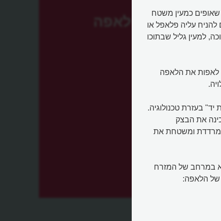
 שאופים כמעין משטח
לאפה
 להניח עליה פלאפל או
ה, למעין גליל שבתוכו
ו לאפות את הלאפה
יה.
יד" בעזרת טכנולוגיה.
כינה את הבצק
ת מרדדת ומשטחת את
א במרחב של המזרח
 של הלאפה:
ת של