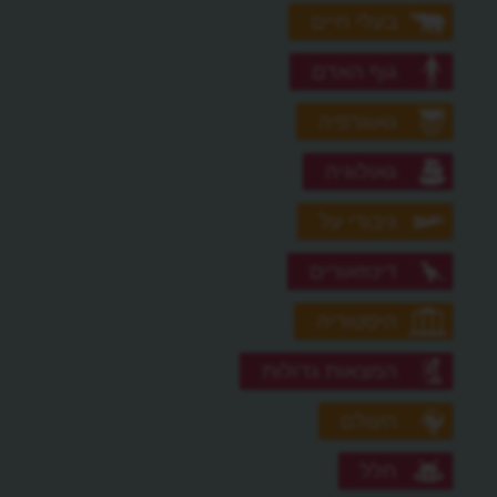
בעלי חיים
גוף האדם
גאוגרפיה
גאולוגיה
גיבורי על
דינוזאורים
היסטוריה
המצאות גדולות
העולם
חלל