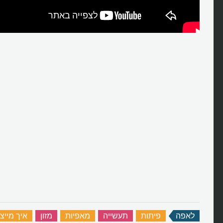
לאפה
‏
פיתות
‏
תעשייה
‏
מאפיות
‏
מזון
‏
איך מייצ