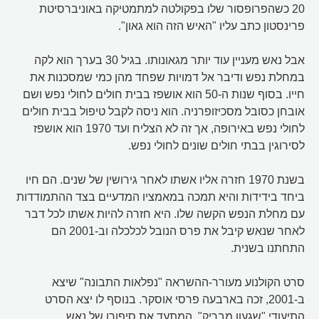
20 כשהפרופסור שלו בפקולטה למתמטיקה באוניברסיטת
פרינסטון כתב עליו "האיש הזה הוא גאון".
אבל נאש מעניין עוד יותר מגאונותו. בגיל 30 בערך הוא לקה
במחלת נפש ודיבר אל דמויות שפחד מהן כמי שמסכנות את
חייו. בסוף שנות ה-50 הוא אושפז בבית חולים לחולי נפש ושם
אובחן כסובל מסכיזופרניה. הוא ניסה לקבל טיפול בבית חולים
לחולי נפש באירופה, אך זה לא הצליח ועד 1970 הוא אושפז
לסירוגין בבתי חולים שונים לחולי נפש.
בשנת 1970 חזרה אליו אשתו לאחר גירושין של שנים. הם חיו
ביחד בידידות והיא תמכה במאמציו המדעיים בצד ההתמודדות
עם מחלת הנפש הקשה שלו. היא חזרה להיות אשתו לכל דבר
לאחר שנאש קיבל את פרס הנובל לכלכלה וב-2001 הם
התחתנו בשנית.
סרט הקולנוע מעורר-ההשראה "נפלאות התבונה" שיצא
ב-2001, זכה בארבעה פרסי אוסקר. בנוסף לו יצא הסרט
התיעודי "שגעון מבריק", המתעד את סיפורו של נאש.