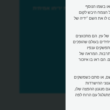
ח המוכר בשם "שושנת-יריחו אמיתית" (Rose of Jericho או בשמו הנוסף
שושנת יריחו אמיתית
כולתו של הצמח היבש לקום
ו לו את השם "ידיה של
של עץ. הם מתכווצים
חידים בעולם שהופכים
פשקים ענפיו
תרבות. המראה של
הם ראו בו איזכור
גשם, או סתם כשמשקים
נוני ההישרדות
גם מנגנון ההפצה שלו,
ם
מתגלגל עם הרוח לפה