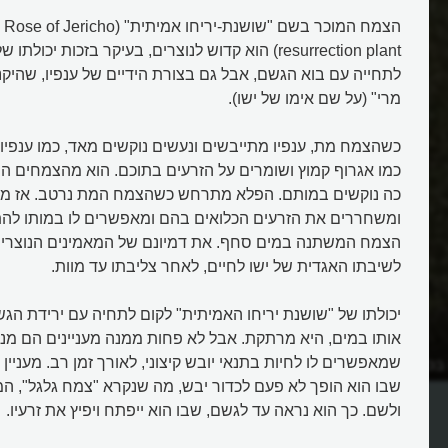
הצמ
resurrection plant) הוא קדוש לנוצרים, בעיקר בזכות י
לתחייה עם בוא הגשם, אבל גם בצורת הידיים של ענפיו, שהיקנ
מרי" (על שם אימו של ישו).
כשהצמח מת, ענפיו מתייבשים ונעשים נוקשים מאד, כמו ענפיו 
כמו אגרוף קמוץ ושומרים על הזרעים בתוכם. הוא מהצמחים הי
כה נוקשים במותם. הפלא מתרחש כשהצמח המת נרטב. אז מת
ומשחררים את הזרעים הכלואים בהם ומאפשרים לו במותו לה
הצמח המשתנה במים סחף. את דמיונם של המאמינים הנוצרים. 
לשיבתו האגדית של ישו לחיים, לאחר צליבתו עד מוות.
יכולתו של "שושנת יריחו האמיתית" לקום לתחיה עם ירידת ה
אותו במים, היא מרתקת. אבל לא פחות ממנה מעניינים הם מנג
שמאפשרים לו לחיות בתנאי יובש קיצוני, לאורך זמן רב. מעניין 
 בכדור המתגלגל ברוח?
מהו הצמח שיכול לקום לתחיה בגש
אחרי שהתייבש?
שבו הוא הופך לא פעם לכדור יבש, מה שנקרא "צמח גלגל", ה
ולשם. כך הוא נראה עד לגשם, שבו הוא ייפתח ויפיץ את זרעיו.