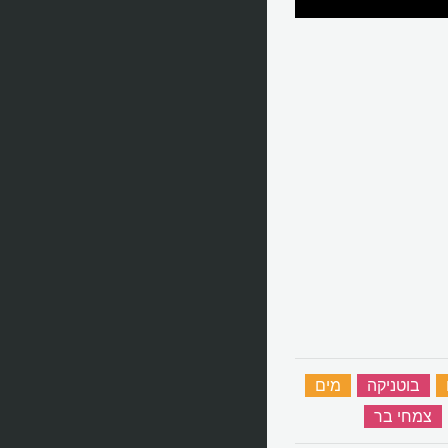
‏
בוטניקה
‏
מים
‏
‏
צמחי בר
‏