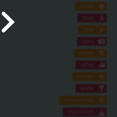
ספורט
עיצוב
עתיד
צילום
צמחים
קולנוע
רובוטים
שיאים
תגליות גדולות
תופעות טבע