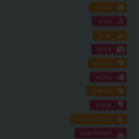
ספורט
עיצוב
עתיד
צילום
צמחים
קולנוע
רובוטים
שיאים
תגליות גדולות
תופעות טבע