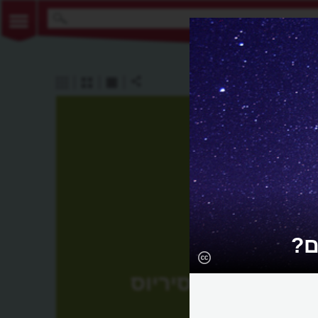
ם?
סיריוס