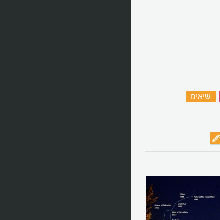
‏
שיאים
‏