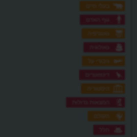
בעלי חיים
גוף האדם
גאוגרפיה
גאולוגיה
גיבורי על
דינוזאורים
היסטוריה
המצאות גדולות
העולם
חלל