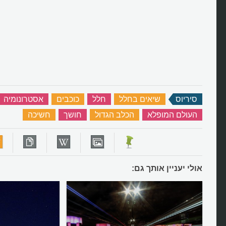
סיריוס
‏
שיאים בחלל
‏
חלל
‏
כוכבים
‏
אסטרונומיה
העולם המופלא
‏
הכלב הגדול
‏
חושך
‏
חשיכה
‏
אולי יעניין אותך גם: