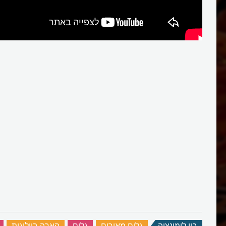
ביו לומינציה
‏
גלים מאירים
‏
גלים
‏
הארה ביולוגית
‏