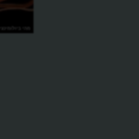
מהי ביולומינצי