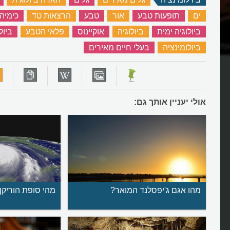
ים
‏
תופעות טבע
‏
אור
‏
טבע
‏
הרצאות טד
‏
כימיה
ביולוגיה ימית
‏
ביולוגיה
‏
אוקיינוס
‏
פלאי הטבע
‏
ביול
ה?
מיהם הזחלים המאירים של ניו זילנ
ביולומינציה
‏
בעלי חיים מאירים
‏
אולי יעניין אותך גם:
מהו אגם ג'יפסלנד המואר?
מהי סופת הוריקן