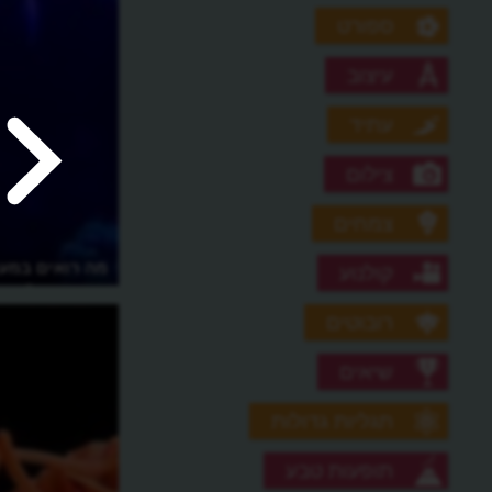
ספורט
עיצוב
עתיד
צילום
צמחים
מה רואים במעמ
קולנוע
במעמקים?
רובוטים
שיאים
תגליות גדולות
תופעות טבע