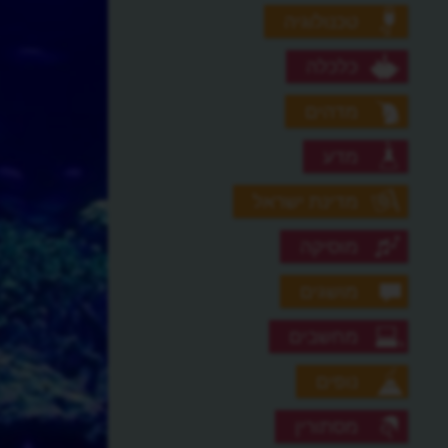
טכנולוגיה
כלכלה
מדהים
מדע
מדינת ישראל
מוסיקה
מושגים
מחשבים
נופים
מסתורין