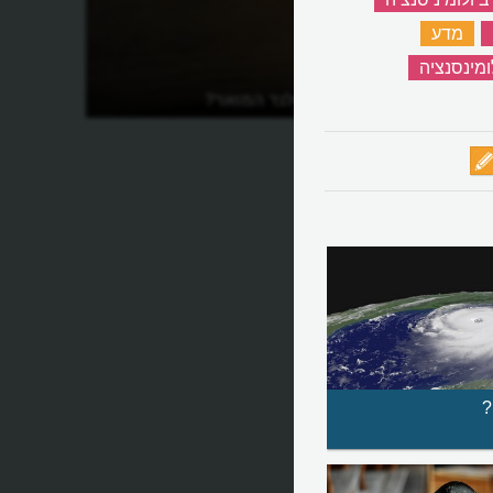
‏
מדע
‏
ומינסנציה
‏
ד?
מהו אגם ג'יפסלנד המואר?
?