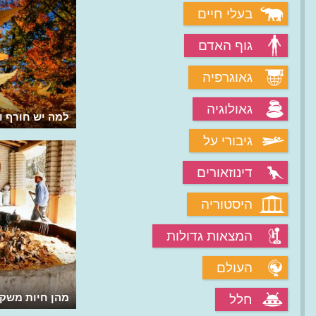
בעלי חיים
גוף האדם
גאוגרפיה
גאולוגיה
מדוע משתנים צבעי עונות השנה?
למה יש חורף ו
גיבורי על
דינוזאורים
היסטוריה
המצאות גדולות
העולם
למה בעלי חיים צריכים הסוואה?
מהן חיות משק
חלל