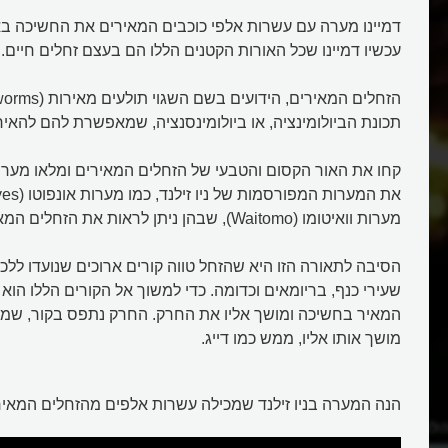
דמיינו מערה עם עשרות אלפי כוכבים המאירים את החשיכה בא
עכשיו דמיינו שכל האורות הקטנים הללו הם בעצם זחלים חיים...
תכונת הביולומינציה, או ביולומינסנציה, שמאפשרת להם להאיר,
קחו את האור הקסום והטבעי של הזחלים המאירים ומלאו מערה
מערות וואיטומו (Waitomo), שבהן ניתן לראות את הזחלים המאירים הללו.
הסיבה לתאורה הזו היא שהזחל טווה קורים ארוכים שנועדו ללכו
שעירי כנף, בריומאים וכדומה. כדי למשוך אל הקורים הללו הוא
המאיר בחשיכה ומושך אליו את החרק. החרק נתפס בקור, שמהו
מושך אותו אליו, ממש כמו דייג.
הנה המערה בניו זילנד שמכילה עשרות אלפים מהזחלים המאירי
לוחמים בזחל כפנס?
מיהם הזחלים המאירים של ניו זילנ