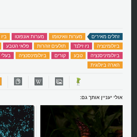
זחלים מאירים
‏
מערות וואיטומו
‏
מערות אונפוטו
‏
ביו 
ביולומינציה
‏
ניו זילנד
‏
תולעים זוהרות
‏
פלאי הטבע
‏
ביולומיניסנציה
‏
טבע
‏
קורים
‏
ביולומינסנציה
‏
בעלי 
הארה ביולוגית
‏
אולי יעניין אותך גם: