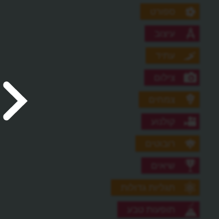
ספורט
עיצוב
עתיד
צילום
צמחים
קולנוע
רובוטים
שיאים
תגליות גדולות
תופעות טבע