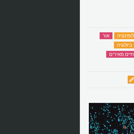
לומינציה
‏
אור
‏
ביולוגיה
‏
חיים מאירים
‏