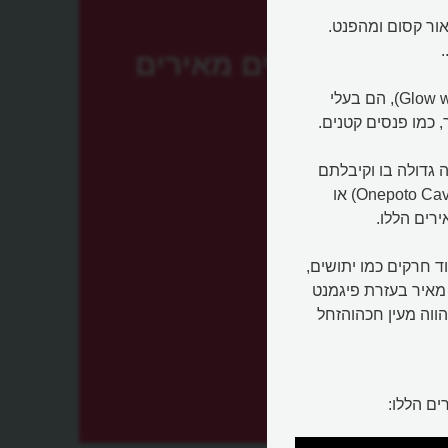
ור קסום ומהפנט.
זחלים מאירים
הזחלים המאירים, הידועים בשם השגוי תולעים מאירות (Glow worms), הם בעלי
 כמו פנסים קטנים.
 גדולה בו וקיבלתם
את המערות המפורסמות של ניו זילנד, כמו מערות אונפוטו (Onepoto Caves) או
ד חרקים כמו יתושים,
 מאיר בעזרת פיגמנט
וה מעין חכהוהזחל
ם הללו:
ד?