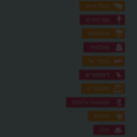
בעלי חיים
גוף האדם
גאוגרפיה
גאולוגיה
גיבורי על
דינוזאורים
היסטוריה
המצאות גדולות
העולם
חלל