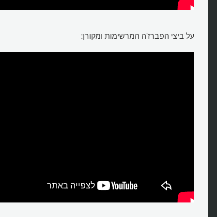
על ביצי הפברז'ה המרשימות ומקורן: