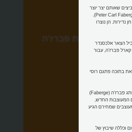
הן תכשיטים בצורת ביצים שאותם יצר יוצר
תכשיטים רוסי מתקופת הצארים, ששמו פטר קארל פברז'ה (Peter Carl Faberge).
ני חן נדירות. הן נוצרו
ביצת פברז'ה
ביל הצאר אלכסנדר
 פטר קארל פברז'ה, עבור
שאת בתוכה פתגם רוסי
בשנת 2011 שבה חברת פלינגהורסט, הבעלים הנוכחי של המותג פברז'ה (Faberge)
ם המעוצבות החדש,
דש כלל 12 תכשיטי ביצה מעוצבים שמחירם הגיע
ם וכללה שיבוץ של