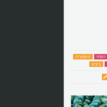
רוסיה
‏
היסטוריה
‏
‏
ביצים
‏