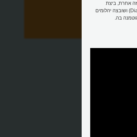
זה אחרת, ביצת
"דיאגילב", הוקדשה לענק המחול הרוסי סרגיי דיאגילב (Diaghilev) ושובצה יהלומים
וטמנה בה.