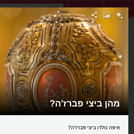
אתגר היום
אקדמיה
מהן ביצי פברז'ה?
איפה נולדו ביצי פברז'ה?