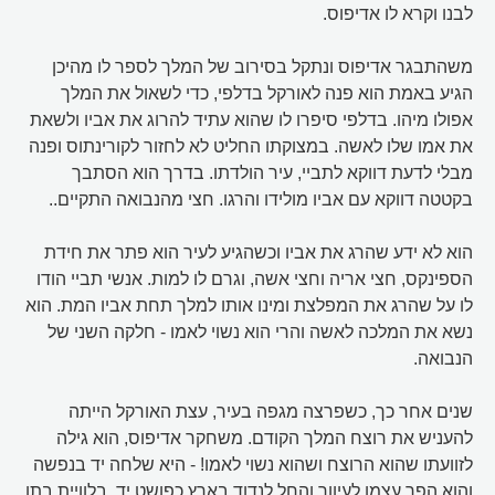
לבנו וקרא לו אדיפוס.
משהתבגר אדיפוס ונתקל בסירוב של המלך לספר לו מהיכן
הגיע באמת הוא פנה לאורקל בדלפי, כדי לשאול את המלך
אפולו מיהו. בדלפי סיפרו לו שהוא עתיד להרוג את אביו ולשאת
את אמו שלו לאשה. במצוקתו החליט לא לחזור לקורינתוס ופנה
מבלי לדעת דווקא לתביי, עיר הולדתו. בדרך הוא הסתבך
בקטטה דווקא עם אביו מולידו והרגו. חצי מהנבואה התקיים..
הוא לא ידע שהרג את אביו וכשהגיע לעיר הוא פתר את חידת
הספינקס, חצי אריה וחצי אשה, וגרם לו למות. אנשי תביי הודו
לו על שהרג את המפלצת ומינו אותו למלך תחת אביו המת. הוא
נשא את המלכה לאשה והרי הוא נשוי לאמו - חלקה השני של
הנבואה.
שנים אחר כך, כשפרצה מגפה בעיר, עצת האורקל הייתה
להעניש את רוצח המלך הקודם. משחקר אדיפוס, הוא גילה
לזוועתו שהוא הרוצח ושהוא נשוי לאמו! - היא שלחה יד בנפשה
והוא הפך עצמו לעיוור והחל לנדוד בארץ כפושט יד, בלוויית בתו