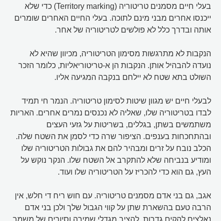
בעלי חיים מסמנים טריטוריה (Territory marking) כדי שלא
ייכנסו אחרים מבני מינם לתוכה. בעלי החיים האחרים שומרים
אותה ובדרך כלל לא פולשים לטריטוריה של אחר.
הנקבות לא מתרגשות מסימון הטריטוריה, מכיוון שהיא לא
נועדה להבהיל אותן. הנקבות הן א-טריטוריאליות, כלומר הזכר
השולט בתא שטח לא יילחם בנקבה המגיעה אליו.
לבעלי חיים יש מגוון שיטות לסימון טריטוריה. הנמר חי תמיד
לבדו בטריטוריה שלו, שאליה לא נכנסים נמרים אחרים. האריות
משתמשים בשתן, בגללים, בשריטות על גזעי העצים
ובהתחכחות בענפים. הציפור שרה כדי לסמן את השטח שלה.
הכלב נובח על זרים ומבהיר להם את גבולות הטריטוריה שלו
ומודיע בנביחה שלא להתקרב אל השטח שלו. הנקר נוקש על
העץ, גם הוא כדי להכריז על הטריטוריה שלו ועוד.
אגב, גם בני אדם מסמנים טריטוריה. עם חוש ריח די חלש, אין
הרבה טעם בהשארת שתן על קווי הגבול שלך ולכן בני אדם
נאלצים להקים גדרות, להציב מגדלי שמירה וסיורים של משמר