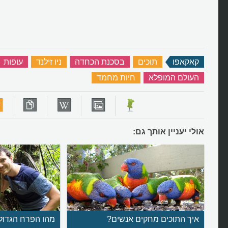
קאקאפו
‏
תוכים
‏
בסכנת הכחדה
‏
ניו זילנד
‏
עופות
העולם המופלא
‏
חיות מחמד
‏
אולי יעניין אותך גם:
איך התוכים מחקים אנשים?
מהו הפרח הגדול