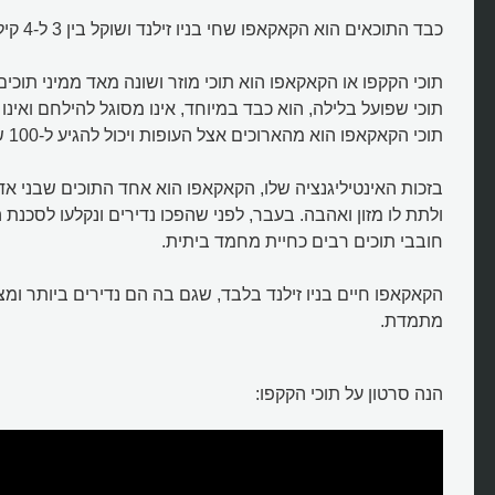
כבד התוכאים הוא הקאקאפו שחי בניו זילנד ושוקל בין 3 ל-4 קילוגרם.
תוכי הקקפו או הקאקאפו הוא תוכי מוזר ושונה מאד ממיני תוכי
תוכי שפועל בלילה, הוא כבד במיוחד, אינו מסוגל להילחם ואינו י
תוכי הקאקאפו הוא מהארוכים אצל העופות ויכול להגיע ל-100 שנה ואף יותר.
בזכות האינטיליגנציה שלו, הקאקאפו הוא אחד התוכים שבני א
ולתת לו מזון ואהבה. בעבר, לפני שהפכו נדירים ונקלעו לסכנת 
חובבי תוכים רבים כחיית מחמד ביתית.
הקאקאפו חיים בניו זילנד בלבד, שגם בה הם נדירים ביותר ומ
מתמדת.
מהו התוכי הכבד שלא עף?
הנה סרטון על תוכי הקקפו: