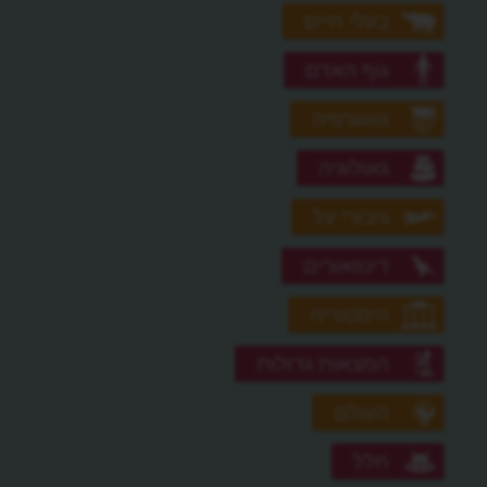
בעלי חיים
גוף האדם
גאוגרפיה
גאולוגיה
גיבורי על
דינוזאורים
היסטוריה
המצאות גדולות
העולם
חלל