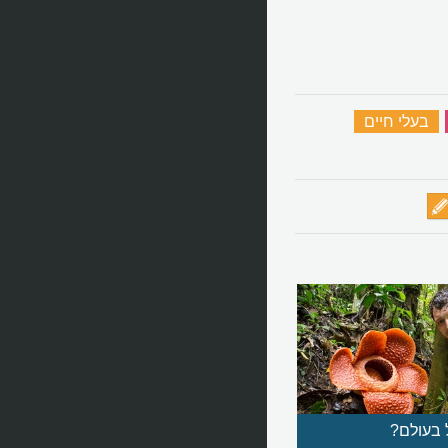
‏
בעלי חיים
‏
 בעולם?